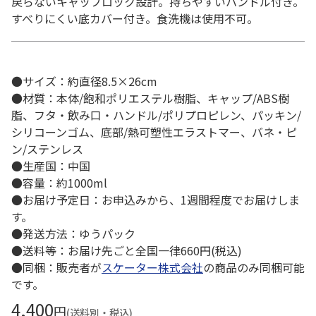
戻らないキャップロック設計。持ちやすいハンドル付き。
すべりにくい底カバー付き。食洗機は使用不可。
●サイズ：約直径8.5×26cm
●材質：本体/飽和ポリエステル樹脂、キャップ/ABS樹
脂、フタ・飲み口・ハンドル/ポリプロピレン、パッキン/
シリコーンゴム、底部/熱可塑性エラストマー、バネ・ピ
ン/ステンレス
●生産国：中国
●容量：約1000ml
●お届け予定日：お申込みから、1週間程度でお届けしま
す。
●発送方法：ゆうパック
●送料等：お届け先ごと全国一律660円(税込)
●同梱：販売者が
スケーター株式会社
の商品のみ同梱可能
です。
4,400
円
(送料別・税込)