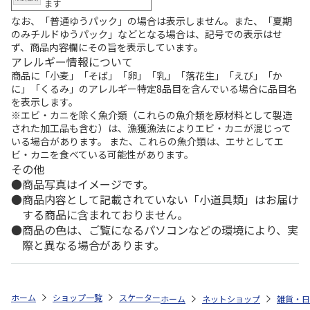
ます
なお、「普通ゆうパック」の場合は表示しません。また、「夏期
のみチルドゆうパック」などとなる場合は、記号での表示はせ
ず、商品内容欄にその旨を表示しています。
アレルギー情報について
商品に「小麦」「そば」「卵」「乳」「落花生」「えび」「か
に」「くるみ」のアレルギー特定8品目を含んでいる場合に品目名
を表示します。
※エビ・カニを除く魚介類（これらの魚介類を原材料として製造
された加工品も含む）は、漁獲漁法によりエビ・カニが混じって
いる場合があります。 また、これらの魚介類は、エサとしてエ
ビ・カニを食べている可能性があります。
その他
商品写真はイメージです。
商品内容として記載されていない「小道具類」はお届け
する商品に含まれておりません。
商品の色は、ご覧になるパソコンなどの環境により、実
際と異なる場合があります。
ホーム
ショップ一覧
スケーター
ドリンクマーカーボトル 1000ml [SN
ホーム
ネットショップ
雑貨・日