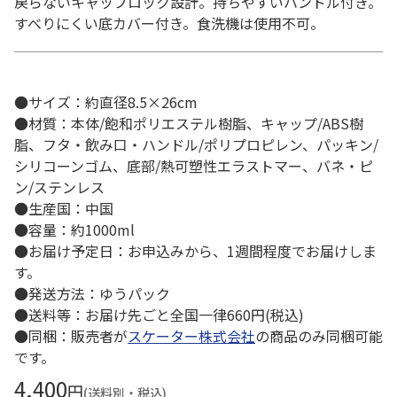
戻らないキャップロック設計。持ちやすいハンドル付き。
すべりにくい底カバー付き。食洗機は使用不可。
●サイズ：約直径8.5×26cm
●材質：本体/飽和ポリエステル樹脂、キャップ/ABS樹
脂、フタ・飲み口・ハンドル/ポリプロピレン、パッキン/
シリコーンゴム、底部/熱可塑性エラストマー、バネ・ピ
ン/ステンレス
●生産国：中国
●容量：約1000ml
●お届け予定日：お申込みから、1週間程度でお届けしま
す。
●発送方法：ゆうパック
●送料等：お届け先ごと全国一律660円(税込)
●同梱：販売者が
スケーター株式会社
の商品のみ同梱可能
です。
4,400
円
(送料別・税込)