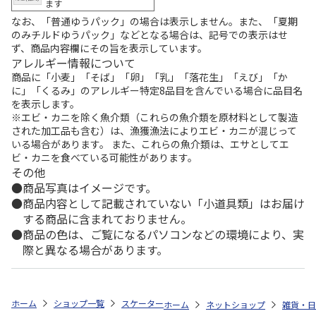
ます
なお、「普通ゆうパック」の場合は表示しません。また、「夏期
のみチルドゆうパック」などとなる場合は、記号での表示はせ
ず、商品内容欄にその旨を表示しています。
アレルギー情報について
商品に「小麦」「そば」「卵」「乳」「落花生」「えび」「か
に」「くるみ」のアレルギー特定8品目を含んでいる場合に品目名
を表示します。
※エビ・カニを除く魚介類（これらの魚介類を原材料として製造
された加工品も含む）は、漁獲漁法によりエビ・カニが混じって
いる場合があります。 また、これらの魚介類は、エサとしてエ
ビ・カニを食べている可能性があります。
その他
商品写真はイメージです。
商品内容として記載されていない「小道具類」はお届け
する商品に含まれておりません。
商品の色は、ご覧になるパソコンなどの環境により、実
際と異なる場合があります。
ホーム
ショップ一覧
スケーター
ドリンクマーカーボトル 1000ml [ム
ホーム
ネットショップ
雑貨・日