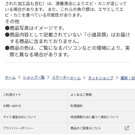
された加工品も含む）は、漁獲漁法によりエビ・カニが混じって
いる場合があります。 また、これらの魚介類は、エサとしてエ
ビ・カニを食べている可能性があります。
その他
商品写真はイメージです。
商品内容として記載されていない「小道具類」はお届け
する商品に含まれておりません。
商品の色は、ご覧になるパソコンなどの環境により、実
際と異なる場合があります。
ホーム
ショップ一覧
スケーター
ボトルケース ポケットモンスター 23N
ホーム
ネットショップ
雑貨・日
ご利用ガイド
よくあるご質問
お問い合わせ
利用規約
サイト運営会社について
特定商取引法に基づく表記について
プライバシーポリシー
商品のご提案はこちら