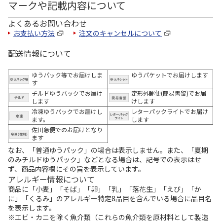
マークや記載内容について
よくあるお問い合わせ
お支払い方法
注文のキャンセルについて
配送情報について
ゆうパック等でお届けしま
ゆうパケットでお届けします
す
チルドゆうパックでお届け
定形外郵便(簡易書留)でお届
します
けします
冷凍ゆうパックでお届けし
レターパックライトでお届け
ます。
します
佐川急便でのお届けとなり
ます
なお、「普通ゆうパック」の場合は表示しません。また、「夏期
のみチルドゆうパック」などとなる場合は、記号での表示はせ
ず、商品内容欄にその旨を表示しています。
アレルギー情報について
商品に「小麦」「そば」「卵」「乳」「落花生」「えび」「か
に」「くるみ」のアレルギー特定8品目を含んでいる場合に品目名
を表示します。
※エビ・カニを除く魚介類（これらの魚介類を原材料として製造