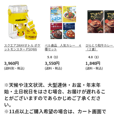
スクエア2WAYボトル ポケ
ベル食品 人気カレー ４
びらとり和牛カレー
ットモンスター PSQW6
種セット
（２食）
5.0
（1）
4.0
（1）
3,960円
3,550円
1,840円
(送料別・税込)
(送料・税込)
(送料・税込)
※天候や注文状況、大型連休・お盆・年末年
始・土日祝日をはさむ場合、お届けが遅れるこ
とがございますのであらかじめご了承くださ
い。
※11点以上ご購入希望の場合は、カート画面で