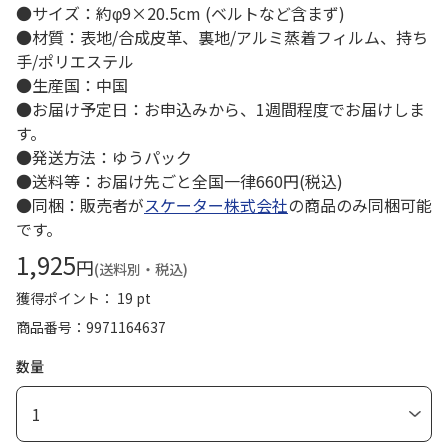
●サイズ：約φ9×20.5cm (ベルトなど含まず)
●材質：表地/合成皮革、裏地/アルミ蒸着フィルム、持ち
手/ポリエステル
●生産国：中国
●お届け予定日：お申込みから、1週間程度でお届けしま
す。
●発送方法：ゆうパック
●送料等：お届け先ごと全国一律660円(税込)
●同梱：販売者が
スケーター株式会社
の商品のみ同梱可能
です。
1,925
円
(送料別・税込)
獲得ポイント： 19 pt
商品番号
9971164637
数量
1