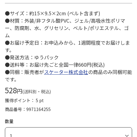
●サイズ：約15×9.5×2cm (ベルト含まず)
●材質：外装/非フタル酸PVC、ジェル/高吸水性ポリマ
ー、防腐剤、水、グリセリン、ベルト/ポリエステル、ゴ
ム
●お届け予定日：お申込みから、1週間程度でお届けしま
す。
●発送方法：ゆうパック
●送料等：お届け先ごと全国一律660円(税込)
●同梱：販売者が
スケーター株式会社
の商品のみ同梱可能
です。
528
円
(送料別・税込)
獲得ポイント： 5 pt
商品番号
9971164255
数量
1