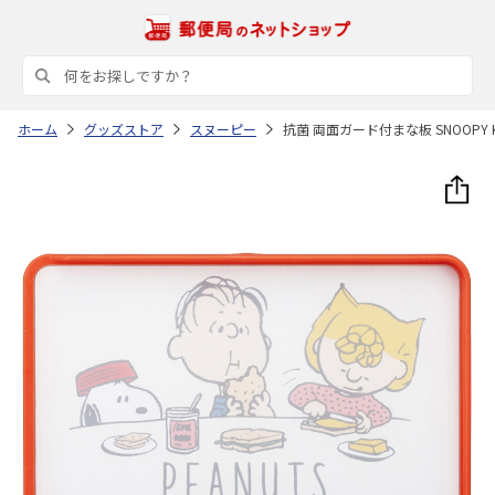
ホーム
グッズストア
スヌーピー
抗菌 両面ガード付まな板 SNOOPY K