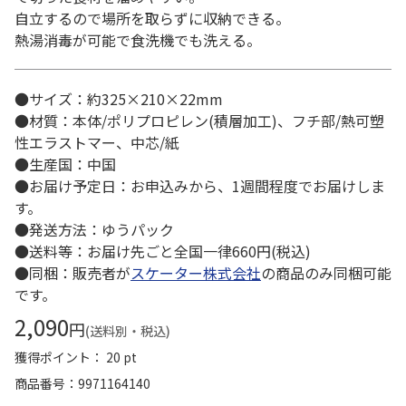
自立するので場所を取らずに収納できる。
熱湯消毒が可能で食洗機でも洗える。
●サイズ：約325×210×22mm
●材質：本体/ポリプロピレン(積層加工)、フチ部/熱可塑
性エラストマー、中芯/紙
●生産国：中国
●お届け予定日：お申込みから、1週間程度でお届けしま
す。
●発送方法：ゆうパック
●送料等：お届け先ごと全国一律660円(税込)
●同梱：販売者が
スケーター株式会社
の商品のみ同梱可能
です。
2,090
円
(送料別・税込)
獲得ポイント： 20 pt
商品番号
9971164140