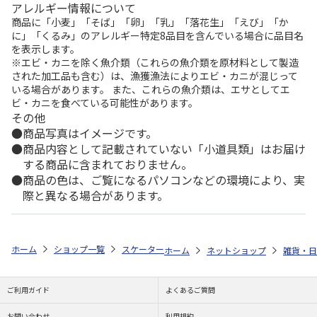
アレルギー情報について
商品に「小麦」「そば」「卵」「乳」「落花生」「えび」「か
に」「くるみ」のアレルギー特定8品目を含んでいる場合に品目名
を表示します。
※エビ・カニを除く魚介類（これらの魚介類を原材料として製造
された加工品も含む）は、漁獲漁法によりエビ・カニが混じって
いる場合があります。 また、これらの魚介類は、エサとしてエ
ビ・カニを食べている可能性があります。
その他
商品写真はイメージです。
商品内容として記載されていない「小道具類」はお届け
する商品に含まれておりません。
商品の色は、ご覧になるパソコンなどの環境により、実
際と異なる場合があります。
ホーム
ショップ一覧
スケーター
抗菌 両面ガード付まな板 SNOOPY K
ホーム
ネットショップ
雑貨・日
ご利用ガイド
よくあるご質問
お問い合わせ
利用規約