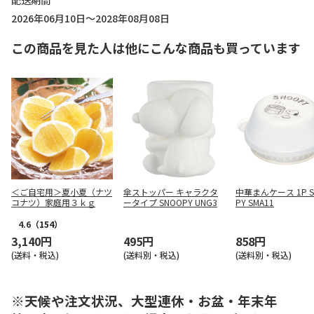
配送期間
2026年06月10日～2028年08月08日
この商品を見た人は他にこんな商品も買っています
＜ご自宅用＞夏小夏（ナツ
傘ストッパー キャラクタ
中華まんケース 1P S
コナツ）家庭用３ｋｇ
ータイプ SNOOPY UNG3
PY SMA11
4.6
（154）
3,140円
495円
858円
(送料・税込)
(送料別・税込)
(送料別・税込)
※天候や注文状況、大型連休・お盆・年末年