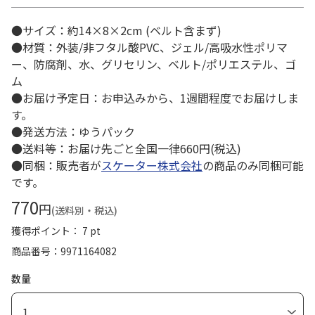
●サイズ：約14×8×2cm (ベルト含まず)
●材質：外装/非フタル酸PVC、ジェル/高吸水性ポリマ
ー、防腐剤、水、グリセリン、ベルト/ポリエステル、ゴ
ム
●お届け予定日：お申込みから、1週間程度でお届けしま
す。
●発送方法：ゆうパック
●送料等：お届け先ごと全国一律660円(税込)
●同梱：販売者が
スケーター株式会社
の商品のみ同梱可能
です。
770
円
(送料別・税込)
獲得ポイント： 7 pt
商品番号
9971164082
数量
1