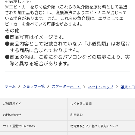
を表示します。
※エビ・カニを除く魚介類（これらの魚介類を原材料として製造
された加工品も含む）は、漁獲漁法によりエビ・カニが混じって
いる場合があります。 また、これらの魚介類は、エサとしてエ
ビ・カニを食べている可能性があります。
その他
商品写真はイメージです。
商品内容として記載されていない「小道具類」はお届け
する商品に含まれておりません。
商品の色は、ご覧になるパソコンなどの環境により、実
際と異なる場合があります。
ホーム
ショップ一覧
スケーター
ベルト付き保冷剤 パウ・パトロール 2
ホーム
ネットショップ
雑貨・日
ご利用ガイド
よくあるご質問
お問い合わせ
利用規約
サイト運営会社について
特定商取引法に基づく表記について