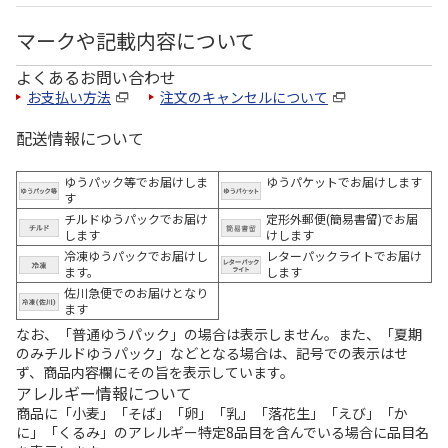
マークや記載内容について
よくあるお問い合わせ
お支払い方法
注文のキャンセルについて
配送情報について
ゆうパック等でお届けしま
ゆうパケットでお届けします
す
チルドゆうパックでお届け
定形外郵便(簡易書留)でお届
します
けします
冷凍ゆうパックでお届けし
レターパックライトでお届け
ます。
します
佐川急便でのお届けとなり
ます
なお、「普通ゆうパック」の場合は表示しません。また、「夏期
のみチルドゆうパック」などとなる場合は、記号での表示はせ
ず、商品内容欄にその旨を表示しています。
アレルギー情報について
商品に「小麦」「そば」「卵」「乳」「落花生」「えび」「か
に」「くるみ」のアレルギー特定8品目を含んでいる場合に品目名