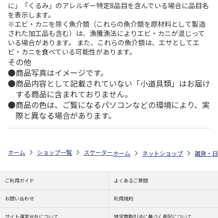
に」「くるみ」のアレルギー特定8品目を含んでいる場合に品目名
を表示します。
※エビ・カニを除く魚介類（これらの魚介類を原材料として製造
された加工品も含む）は、漁獲漁法によりエビ・カニが混じって
いる場合があります。 また、これらの魚介類は、エサとしてエ
ビ・カニを食べている可能性があります。
その他
商品写真はイメージです。
商品内容として記載されていない「小道具類」はお届け
する商品に含まれておりません。
商品の色は、ご覧になるパソコンなどの環境により、実
際と異なる場合があります。
ホーム
ショップ一覧
スケーター
ビーチサンダル (16cm) アニア 23 S
ホーム
ネットショップ
雑貨・日
ご利用ガイド
よくあるご質問
お問い合わせ
利用規約
サイト運営会社について
特定商取引法に基づく表記について