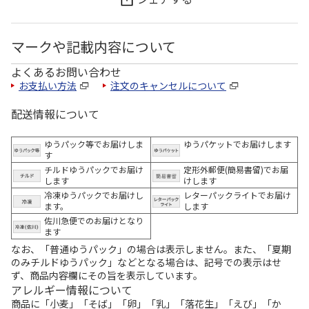
マークや記載内容について
よくあるお問い合わせ
お支払い方法
注文のキャンセルについて
配送情報について
ゆうパック等でお届けしま
ゆうパケットでお届けします
す
チルドゆうパックでお届け
定形外郵便(簡易書留)でお届
します
けします
冷凍ゆうパックでお届けし
レターパックライトでお届け
ます。
します
佐川急便でのお届けとなり
ます
なお、「普通ゆうパック」の場合は表示しません。また、「夏期
のみチルドゆうパック」などとなる場合は、記号での表示はせ
ず、商品内容欄にその旨を表示しています。
アレルギー情報について
商品に「小麦」「そば」「卵」「乳」「落花生」「えび」「か