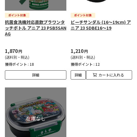
抗菌食洗機対応直飲プラワンタ
ビーチサンダル (16～19cm) ア
ッチボトル アニア 23 PSB5SAN
ニア 23 SDBE16～19
AG
1,870
1,210
円
円
(送料別・税込)
(送料別・税込)
獲得ポイント :
18
獲得ポイント :
12
詳細
詳細
カートに入れる