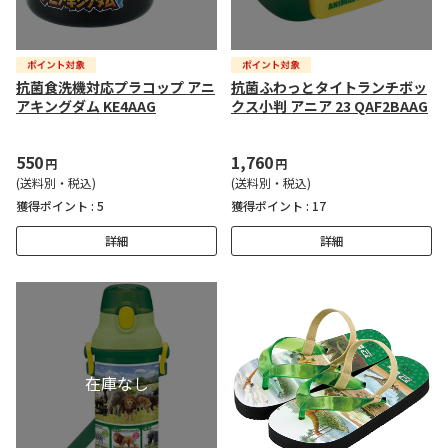
抗菌食洗機対応プラコップ アニ
抗菌ふわっとタイトランチボッ
アキングダム KE4AAG
クス小判 アニア 23 QAF2BAAG
550
1,760
円
円
(送料別・税込)
(送料別・税込)
獲得ポイント :
5
獲得ポイント :
17
詳細
詳細