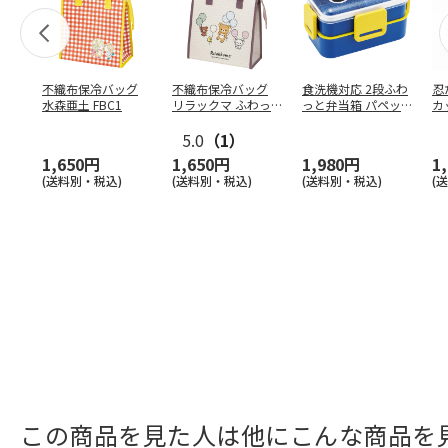
不織布保冷バッグ
不織布保冷バッグ
食洗機対応 2段ふわ
忍
水森亜土 FBC1
リラックマ ふわっ
っと弁当箱 パペッ
カ
と風船 FBC1
トスンスン PFLW
…
り
5.0
（1）
田
1,650円
1,650円
1,980円
1
(送料別・税込)
(送料別・税込)
(送料別・税込)
(
この商品を見た人は他にこんな商品を