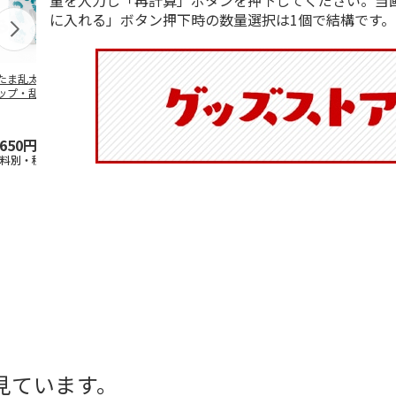
量を入力し「再計算」ボタンを押下してください。当
に入れる」ボタン押下時の数量選択は1個で結構です。
たま乱太郎 マグ
抗菌食洗機対応 ふ
陶器ダイカットマグ
マスコット入
ップ・乱太郎・き
わっと弁当箱 530ml
カップ ポムポムプ
ンクボトル 
丸・しんべヱ・山
水森亜土 PF
…
リン CHMGD4
キティ PSPR
伝
…
,650円
1,760円
2,970円
3,300円
送料別・税込)
(送料別・税込)
(送料別・税込)
(送料別・税込
見ています。