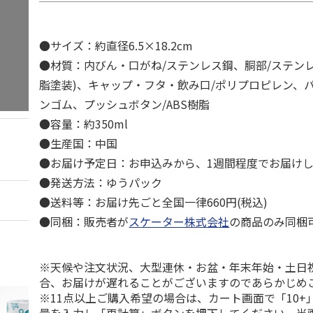
●サイズ：約直径6.5×18.2cm
●材質：内びん・口がね/ステンレス鋼、胴部/ステン
脂塗装)、キャップ・フタ・飲み口/ポリプロピレン、
ンゴム、プッシュボタン/ABS樹脂
●容量：約350ml
●生産国：中国
●お届け予定日：お申込みから、1週間程度でお届け
●発送方法：ゆうパック
●送料等：お届け先ごと全国一律660円(税込)
●同梱：販売者が
スケーター株式会社
の商品のみ同梱
※天候や注文状況、大型連休・お盆・年末年始・土日
合、お届けが遅れることがございますのであらかじめ
※11点以上ご購入希望の場合は、カート画面で「10+