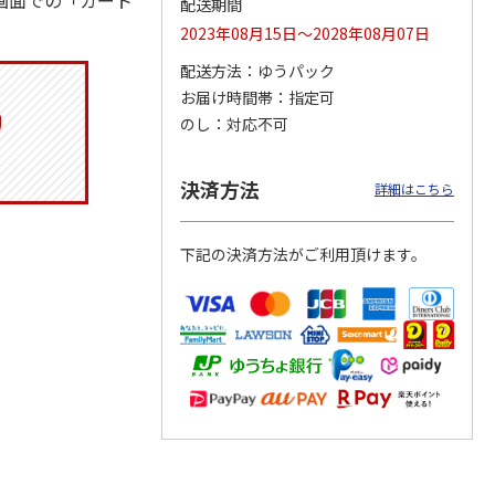
画面での「カート
配送期間
2023年08月15日～2028年08月07日
配送方法
ゆうパック
お届け時間帯
指定可
りドリ
ふわっとフタタイト
コーデュロイ生地ラ
八角形ステンレスマ
ハロー
ランチボックス角型
ンチバッグ ハロー
グボトル 500ml リ
のし
対応不可
5MC
パペットスンスン
キティ KCOB2
ラックマ リラッ
…
R
…
1,485円
2,200円
4,510円
決済方法
詳細はこちら
)
(送料別・税込)
(送料別・税込)
(送料別・税込)
下記の決済方法がご利用頂けます。