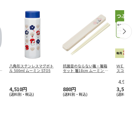
八角形ステンレスマグボト
抗菌音のならない箸・箸箱
ＷＥＢ定期
M
ル 500ml ムーミン STO5
セット 箸18cm ムーミン ラ
スコース
イ
…
4.9
（7）
4,510円
880円
3,580円
(送料別・税込)
(送料別・税込)
(送料・税込)