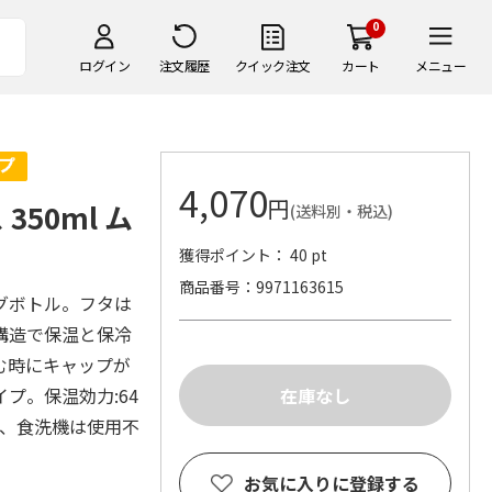
0
ログイン
注文履歴
クイック注文
カート
メニュー
4,070
円
50ml ム
(送料別・税込)
獲得ポイント： 40 pt
商品番号
9971163615
グボトル。フタは
構造で保温と保冷
む時にキャップが
プ。保温効力:64
ンジ、食洗機は使用不
お気に入りに登録する