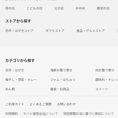
母の日
こどもの日
父の日
お中元
敬老の日
ストアから探す
切手・はがきストア
ギフトストア
食品・グルメストア
カテゴリから探す
切手・はがき
海鮮お取り寄せ
肉お取り寄せ
梅干し・惣菜・カレー
ジャム・はちみつ
調味料・ドレッ
めん類
雑貨・日用品
スイーツ
ご利用ガイド
よくあるご質問
お問い合わせ
利用規約
サイト運営会社について
特定商取引法に基づく表記について