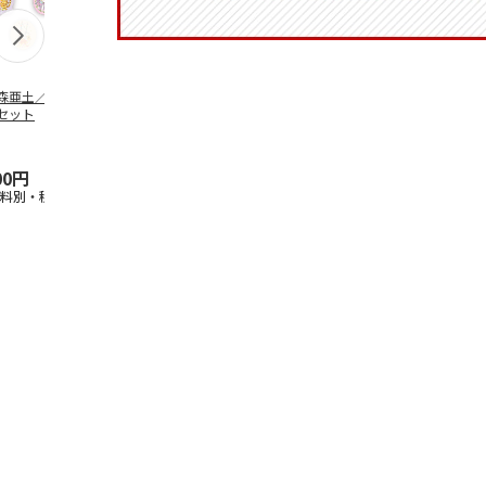
森亜土／ステッカ
リラックマ／マルチ
ポムポムプリン30th
アニメ『ジョ
セット
ケース
おもちもちもちマス
奇妙な冒険 
コット
風』チョコラ
5.0
（6）
セッ
5.0
…
（7）
00円
1,100円
2,200円
1,969円
送料別・税込)
(送料別・税込)
(送料別・税込)
(送料別・税込