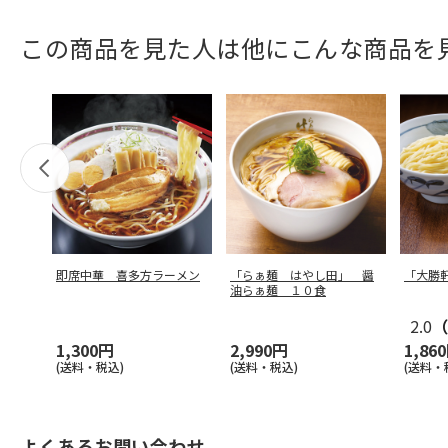
この商品を見た人は他にこんな商品を
即席中華 喜多方ラーメン
「らぁ麺 はやし田」 醤
「大勝
油らぁ麺 １０食
2.0
（
1,300円
2,990円
1,86
(送料・税込)
(送料・税込)
(送料・
よくあるお問い合わせ