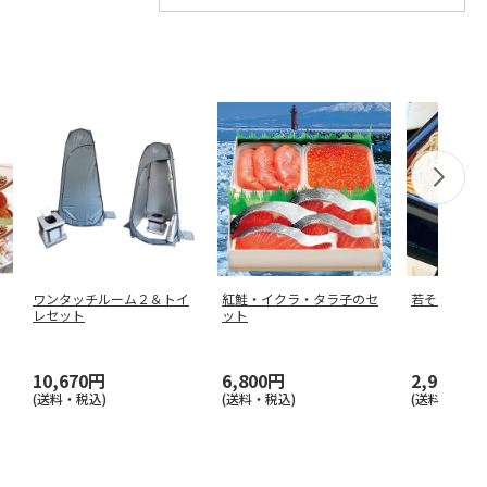
ワンタッチルーム２＆トイ
紅鮭・イクラ・タラ子のセ
若そば
レセット
ット
10,670円
6,800円
2,900円
(送料・税込)
(送料・税込)
(送料・税込)