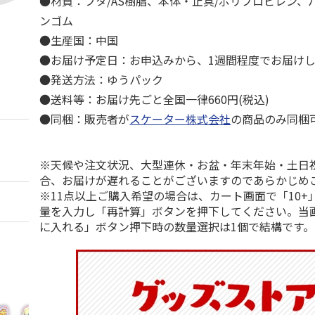
●材質：フタ/AS樹脂、本体・止具/ポリプロピレン、
ンゴム
●生産国：中国
●お届け予定日：お申込みから、1週間程度でお届け
●発送方法：ゆうパック
●送料等：お届け先ごと全国一律660円(税込)
●同梱：販売者が
スケーター株式会社
の商品のみ同梱
※天候や注文状況、大型連休・お盆・年末年始・土日
合、お届けが遅れることがございますのであらかじめ
※11点以上ご購入希望の場合は、カート画面で「10+
量を入力し「再計算」ボタンを押下してください。当
に入れる」ボタン押下時の数量選択は1個で結構です。