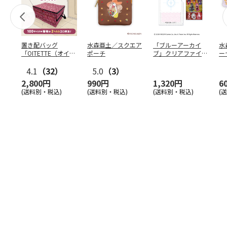
置き配バッグ
水森亜土／スクエア
「ブルーアーカイ
水
「OITETTE（オイテ
ポーチ
ブ」クリアファイル
ー
ッテ）」
&ステッカーセット
4.1
（32）
5.0
（3）
2,800円
990円
1,320円
6
(送料別・税込)
(送料別・税込)
(送料別・税込)
(