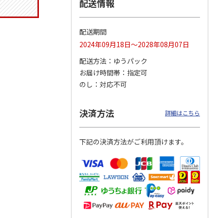
配送情報
配送期間
ジョの
令和八年七月場所
ポムポムプリン30th
リラックマ／クリア
2024年09月18日～2028年08月07日
黄金の
優勝力士純金製小判
おもちもちもちクッ
ファイル３点セット
ータと
【安青錦】
ション
配送方法
ゆうパック
お届け時間帯
指定可
605,000円
4,950円
750円
のし
対応不可
)
(送料・税込)
(送料別・税込)
(送料別・税込)
決済方法
詳細はこちら
下記の決済方法がご利用頂けます。