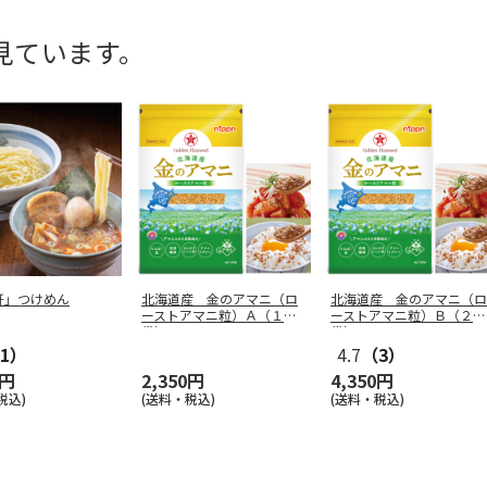
見ています。
軒」つけめん
北海道産 金のアマニ（ロ
北海道産 金のアマニ（ロ
ーストアマニ粒）Ａ（１
ーストアマニ粒）Ｂ（２
袋）
袋）
1）
4.7
（3）
0円
2,350円
4,350円
税込)
(送料・税込)
(送料・税込)