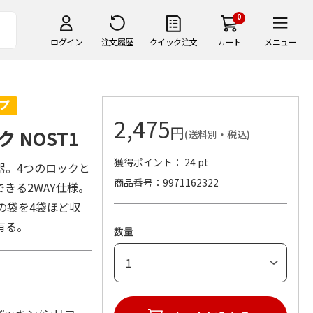
0
ログイン
注文履歴
クイック注文
カート
メニュー
2,475
円
 NOST1
(送料別・税込)
獲得ポイント： 24 pt
器。4つのロックと
商品番号
9971162322
きる2WAY仕様。
の袋を4袋ほど収
有る。
数量