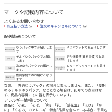
マークや記載内容について
よくあるお問い合わせ
お支払い方法
注文のキャンセルについて
配送情報について
ゆうパック等でお届けしま
ゆうパケットでお届けします
す
チルドゆうパックでお届け
定形外郵便(簡易書留)でお届
します
けします
冷凍ゆうパックでお届けし
レターパックライトでお届け
ます。
します
佐川急便でのお届けとなり
ます
なお、「普通ゆうパック」の場合は表示しません。また、「夏期
のみチルドゆうパック」などとなる場合は、記号での表示はせ
ず、商品内容欄にその旨を表示しています。
アレルギー情報について
商品に「小麦」「そば」「卵」「乳」「落花生」「えび」「か
に」「くるみ」のアレルギー特定8品目を含んでいる場合に品目名