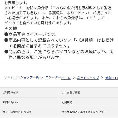
を表示します。
※エビ・カニを除く魚介類（これらの魚介類を原材料として製造
された加工品も含む）は、漁獲漁法によりエビ・カニが混じって
いる場合があります。 また、これらの魚介類は、エサとしてエ
ビ・カニを食べている可能性があります。
その他
商品写真はイメージです。
商品内容として記載されていない「小道具類」はお届け
する商品に含まれておりません。
商品の色は、ご覧になるパソコンなどの環境により、実
際と異なる場合があります。
ホーム
ショップ一覧
スケーター
抗菌マスクストッカー スーパーマリオ 2
ホーム
ネットショップ
雑貨・日
ご利用ガイド
よくあるご質問
お問い合わせ
利用規約
サイト運営会社について
特定商取引法に基づく表記について