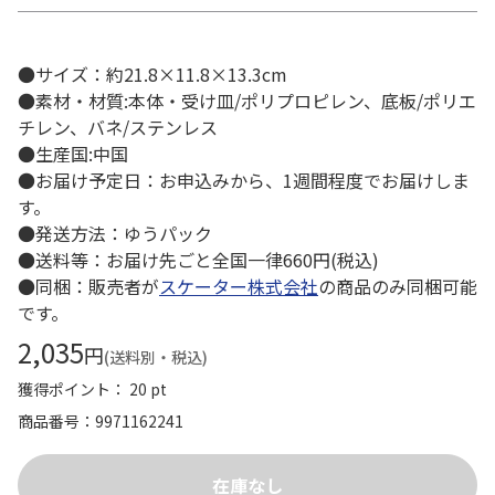
●サイズ：約21.8×11.8×13.3cm
●素材・材質:本体・受け皿/ポリプロピレン、底板/ポリエ
チレン、バネ/ステンレス
●生産国:中国
●お届け予定日：お申込みから、1週間程度でお届けしま
す。
●発送方法：ゆうパック
●送料等：お届け先ごと全国一律660円(税込)
●同梱：販売者が
スケーター株式会社
の商品のみ同梱可能
です。
2,035
円
(送料別・税込)
獲得ポイント： 20 pt
商品番号
9971162241