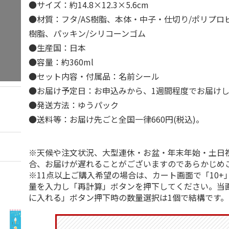
●サイズ：約14.8×12.3×5.6cm
●材質：フタ/AS樹脂、本体・中子・仕切り/ポリプロピ
樹脂、パッキン/シリコーンゴム
●生産国：日本
●容量：約360ml
●セット内容・付属品：名前シール
●お届け予定日：お申込みから、1週間程度でお届け
●発送方法：ゆうパック
●送料等：お届け先ごと全国一律660円(税込)。
※天候や注文状況、大型連休・お盆・年末年始・土日
合、お届けが遅れることがございますのであらかじめ
※11点以上ご購入希望の場合は、カート画面で「10+
量を入力し「再計算」ボタンを押下してください。当
に入れる」ボタン押下時の数量選択は1個で結構です。