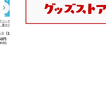
グリーティング切
【グリーティング切
レターパックプラス
＜お中元＞新
】夏のグリーティ
手】夏のグリーティ
（600円）（20部セ
なオールスタ
グ（85円）
ング（110円）
ット）
5.0
（10）
5.0
（17）
4.8
（24）
4.8
（19
50円
1,100円
12,000円
3,780円
送料別)
(送料別)
(送料別)
(送料・税込)