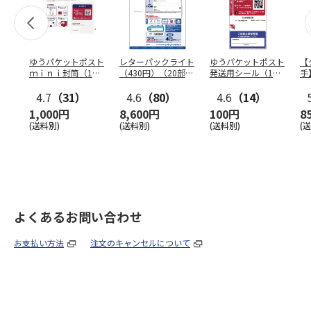
ゆうパケットポスト
レターパックライト
ゆうパケットポスト
【
ｍｉｎｉ封筒（1個
（430円）（20部セ
発送用シール（1個
手
（50枚）セット）
ット）
（20枚）セット）
ン
4.7
（31）
4.6
（80）
4.6
（14）
1,000円
8,600円
100円
8
(送料別)
(送料別)
(送料別)
(
よくあるお問い合わせ
お支払い方法
注文のキャンセルについて