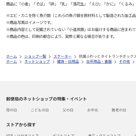
商品に「小麦」「そば」「卵」「乳」「落花生」「えび」「かに」「くるみ」
※エビ・カニを除く魚介類（これらの魚介類を原材料として製造された加工品
※商品写真はイメージです。
※商品内容として記載されていない「小道具類」はお届けする商品に含まれて
※商品の色は、印刷の都合により、実際と異なる場合があります。
ホーム
ショップ一覧
スケーター
抗菌ふわっとタイトランチボックス小判
ホーム
ネットショップ
雑貨・日用品
台所用品・食器
その他
郵便局のネットショップの特集・イベント
母の日
こどもの日
父の日
お中元
敬老の日
ストアから探す
切手・はがきストア
ギフトストア
食品・グルメストア