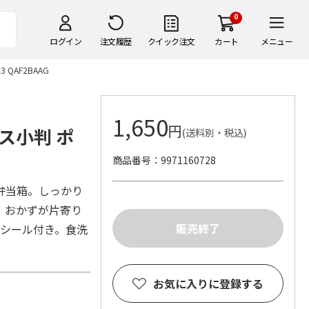
0
ログイン
注文履歴
クイック注文
カート
メニュー
AF2BAAG
1,650
円
ス小判 ポ
(送料別・税込)
商品番号
9971160728
弁当箱。しっかり
。おかずが片寄り
前シール付き。食洗
お気に入りに登録する