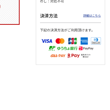
のし
対応不可
決済方法
詳細はこちら
つぶら
【グリーティング切
【グリーティング切
【のり式】110円普
ーズ
手】ハッピーグリー
手】グリーティング
通切手・千鳥（1シ
下記の決済方法がご利用頂けます。
ティング（110円）
（シンプル）（110
ート100枚）
1）
5.0
（2）
円
4.8
…
（11）
4.6
（7）
1,100円
5,500円
11,000円
(送料別)
(送料別)
(送料別)