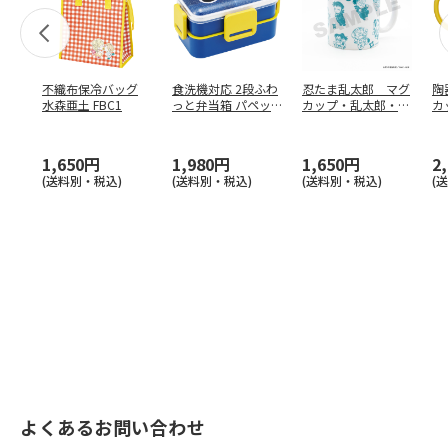
不織布保冷バッグ
食洗機対応 2段ふわ
忍たま乱太郎 マグ
陶
水森亜土 FBC1
っと弁当箱 パペッ
カップ・乱太郎・き
カ
トスンスン PFLW
…
り丸・しんべヱ・山
リ
田伝
…
1,650円
1,980円
1,650円
2
(送料別・税込)
(送料別・税込)
(送料別・税込)
(
よくあるお問い合わせ