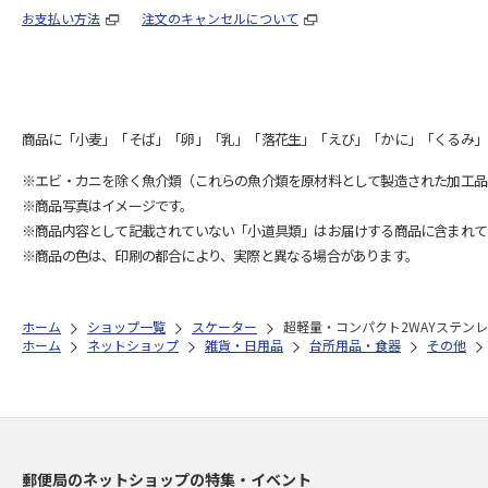
お支払い方法
注文のキャンセルについて
商品に「小麦」「そば」「卵」「乳」「落花生」「えび」「かに」「くるみ」
※エビ・カニを除く魚介類（これらの魚介類を原材料として製造された加工品
※商品写真はイメージです。
※商品内容として記載されていない「小道具類」はお届けする商品に含まれて
※商品の色は、印刷の都合により、実際と異なる場合があります。
ホーム
ショップ一覧
スケーター
超軽量・コンパクト2WAYステンレスボト
ホーム
ネットショップ
雑貨・日用品
台所用品・食器
その他
郵便局のネットショップの特集・イベント