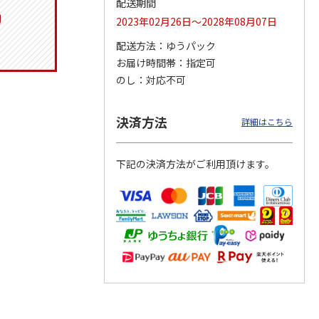
配送期間
2023年02月26日～2028年08月07日
配送方法
ゆうパック
お届け時間帯
指定可
りドリ
コーデュロイ生地ラ
マスコット付箸・箸
八角形ステンレスマ
ハロー
ンチバッグ ハロー
置きセット 21cm 干
グボトル 500ml リ
のし
対応不可
5MC
キティ KCOB2
支箸 ポムポムプ
…
ラックマ リラッ
…
2,200円
1,320円
4,510円
決済方法
詳細はこちら
)
(送料別・税込)
(送料別・税込)
(送料別・税込)
下記の決済方法がご利用頂けます。