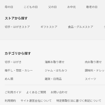
母の日
こどもの日
父の日
お中元
敬老の日
ストアから探す
切手・はがきストア
ギフトストア
食品・グルメストア
カテゴリから探す
切手・はがき
海鮮お取り寄せ
肉お取り寄せ
梅干し・惣菜・カレー
ジャム・はちみつ
調味料・ドレッ
めん類
雑貨・日用品
スイーツ
ご利用ガイド
よくあるご質問
お問い合わせ
利用規約
サイト運営会社について
特定商取引法に基づく表記について