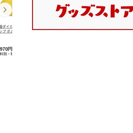
器ダイカットマグ
抗菌食洗機対応 ふ
ふわっとフタタイト
マスコット入
ップ ポムポムプ
わっと弁当箱 530ml
ランチボックス角型
ンクボトル 
ン CHMGD4
水森亜土 PF
…
パペットスンスン
キティ PSPR
R
…
,970円
1,760円
1,485円
3,300円
送料別・税込)
(送料別・税込)
(送料別・税込)
(送料別・税込