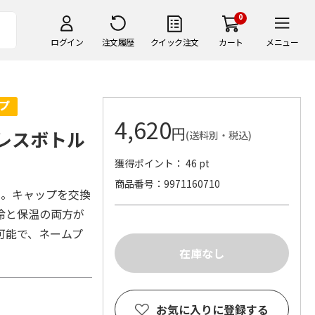
0
ログイン
注文履歴
クイック注文
カート
メニュー
4,620
円
レスボトル
(送料別・税込)
獲得ポイント： 46 pt
商品番号
9971160710
ル。キャップを交換
冷と保温の両方が
可能で、ネームプ
お気に入りに登録する