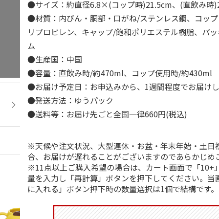
●サイズ：約直径6.8×(コップ時)21.5cm、(直飲み時)
●材質：内びん・胴部・口がね/ステンレス鋼、コップ
リプロピレン、キャップ/飽和ポリエステル樹脂、パッ
ム
●生産国：中国
●容量：直飲み時/約470ml、コップ使用時/約430ml
●お届け予定日：お申込みから、1週間程度でお届け
●発送方法：ゆうパック
●送料等：お届け先ごと全国一律660円(税込)
※天候や注文状況、大型連休・お盆・年末年始・土日
合、お届けが遅れることがございますのであらかじめ
※11点以上ご購入希望の場合は、カート画面で「10+
量を入力し「再計算」ボタンを押下してください。当
に入れる」ボタン押下時の数量選択は1個で結構です。