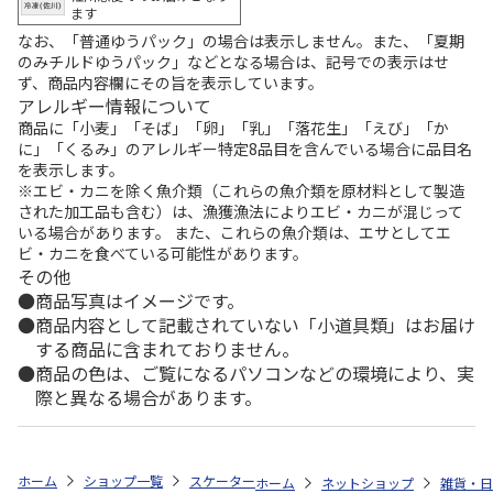
ます
なお、「普通ゆうパック」の場合は表示しません。また、「夏期
のみチルドゆうパック」などとなる場合は、記号での表示はせ
ず、商品内容欄にその旨を表示しています。
アレルギー情報について
商品に「小麦」「そば」「卵」「乳」「落花生」「えび」「か
に」「くるみ」のアレルギー特定8品目を含んでいる場合に品目名
を表示します。
※エビ・カニを除く魚介類（これらの魚介類を原材料として製造
された加工品も含む）は、漁獲漁法によりエビ・カニが混じって
いる場合があります。 また、これらの魚介類は、エサとしてエ
ビ・カニを食べている可能性があります。
その他
商品写真はイメージです。
商品内容として記載されていない「小道具類」はお届け
する商品に含まれておりません。
商品の色は、ご覧になるパソコンなどの環境により、実
際と異なる場合があります。
ホーム
ショップ一覧
スケーター
ランチクロス しまじろう 23 KB4
ホーム
ネットショップ
雑貨・日