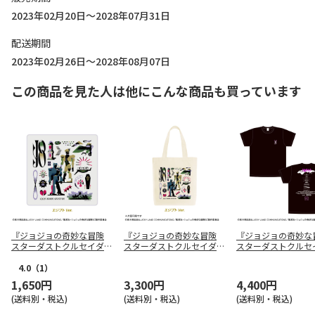
2023年02月20日～2028年07月31日
配送期間
2023年02月26日～2028年08月07日
この商品を見た人は他にこんな商品も買っています
『ジョジョの奇妙な冒険
『ジョジョの奇妙な冒険
『ジョジョの奇妙な
スターダストクルセイダー
スターダストクルセイダー
スターダストクルセ
ス』 トラベラーズハンド
ス』 トラベラーズトート
ス』 ワールドツアー
タオル エジプトver.
バッグ エジプトver.
ツ S
4.0
（1）
1,650円
3,300円
4,400円
(送料別・税込)
(送料別・税込)
(送料別・税込)