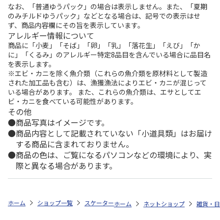
なお、「普通ゆうパック」の場合は表示しません。また、「夏期
のみチルドゆうパック」などとなる場合は、記号での表示はせ
ず、商品内容欄にその旨を表示しています。
アレルギー情報について
商品に「小麦」「そば」「卵」「乳」「落花生」「えび」「か
に」「くるみ」のアレルギー特定8品目を含んでいる場合に品目名
を表示します。
※エビ・カニを除く魚介類（これらの魚介類を原材料として製造
された加工品も含む）は、漁獲漁法によりエビ・カニが混じって
いる場合があります。 また、これらの魚介類は、エサとしてエ
ビ・カニを食べている可能性があります。
その他
商品写真はイメージです。
商品内容として記載されていない「小道具類」はお届け
する商品に含まれておりません。
商品の色は、ご覧になるパソコンなどの環境により、実
際と異なる場合があります。
ホーム
ショップ一覧
スケーター
竹安全箸(16.5cm) しまじろう 23 A
ホーム
ネットショップ
雑貨・日