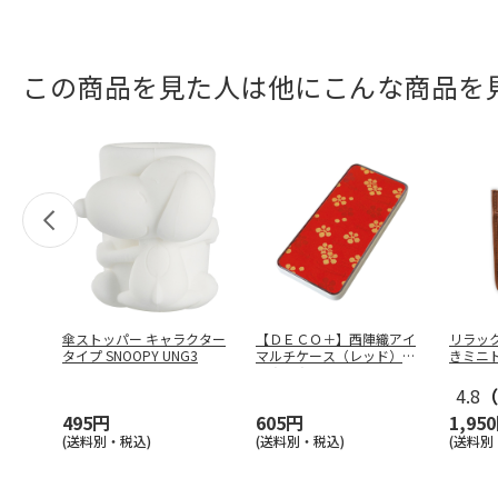
この商品を見た人は他にこんな商品を
傘ストッパー キャラクター
【ＤＥＣＯ＋】西陣織アイ
リラッ
タイプ SNOOPY UNG3
マルチケース（レッド）
きミニ
ＬＡＬＡ－
…
4.8
（
495円
605円
1,95
(送料別・税込)
(送料別・税込)
(送料別