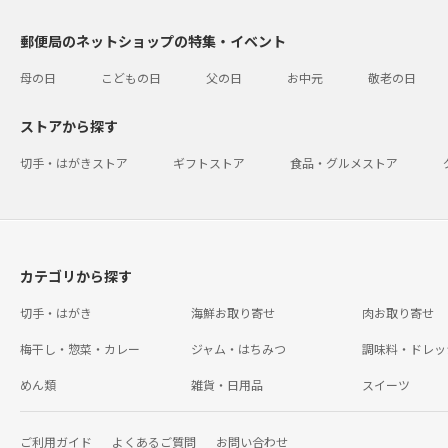
郵便局のネットショップの特集・イベント
母の日
こどもの日
父の日
お中元
敬老の日
ストアから探す
切手・はがきストア
ギフトストア
食品・グルメストア
カテゴリから探す
切手・はがき
海鮮お取り寄せ
肉お取り寄せ
梅干し・惣菜・カレー
ジャム・はちみつ
調味料・ドレッ
めん類
雑貨・日用品
スイーツ
ご利用ガイド
よくあるご質問
お問い合わせ