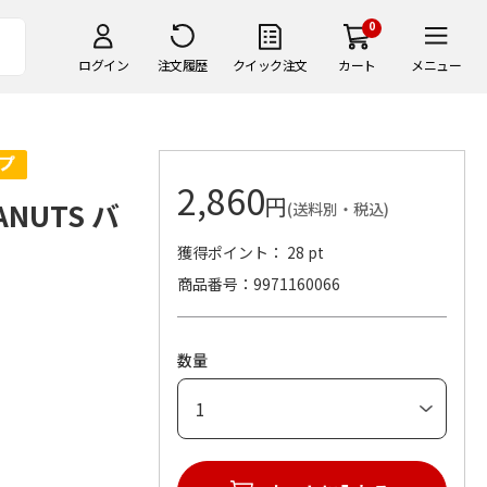
0
ログイン
注文履歴
クイック注文
カート
メニュー
2,860
円
NUTS バ
(送料別・税込)
獲得ポイント： 28 pt
商品番号
9971160066
。
数量
。