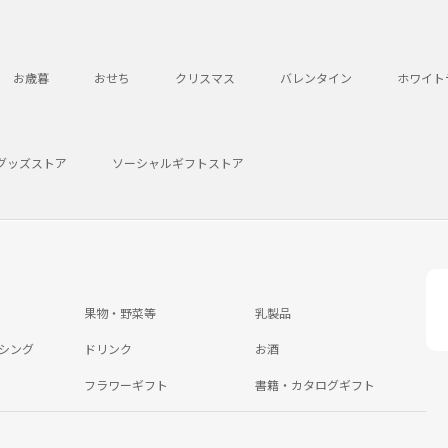
お歳暮
おせち
クリスマス
バレンタイン
ホワイト
グッズストア
ソーシャルギフトストア
果物・野菜等
乳製品
シング
ドリンク
お酒
フラワーギフト
書籍・カタログギフト