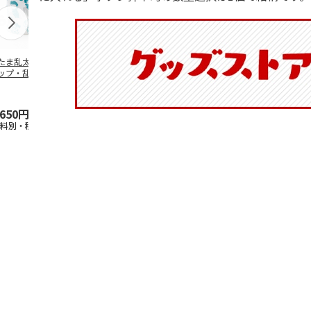
たま乱太郎 マグ
陶器ダイカットマグ
抗菌食洗機対応 ふ
ふわっとフタ
ップ・乱太郎・き
カップ ポムポムプ
わっと弁当箱 530ml
ランチボック
丸・しんべヱ・山
リン CHMGD4
水森亜土 PF
…
パペットスン
伝
…
R
…
,650円
2,970円
1,760円
1,485円
送料別・税込)
(送料別・税込)
(送料別・税込)
(送料別・税込