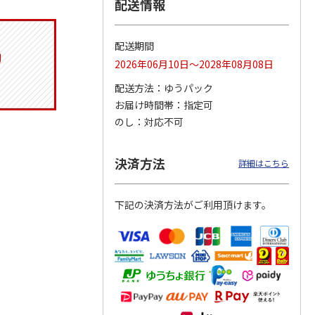
配送情報
配送期間
タイト
マスコット入りドリ
コーデュロイ生地ラ
マスコット付箸・箸
2026年06月10日～2028年08月08日
ス角型
ンクボトル ハロー
ンチバッグ ハロー
置きセット 21cm 干
スン
キティ PSPR5MC
キティ KCOB2
支箸 ポムポムプ
…
配送方法
ゆうパック
お届け時間帯
指定可
3,300円
2,200円
1,320円
のし
対応不可
)
(送料別・税込)
(送料別・税込)
(送料別・税込)
決済方法
詳細はこちら
下記の決済方法がご利用頂けます。