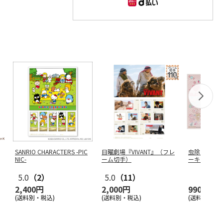
SANRIO CHARACTERS -PIC
日曜劇場『VIVANT』（フレ
虫除けシール(
NIC-
ーム切手）
ーキティ も
チ
…
5.0
（2）
5.0
（11）
2,400円
2,000円
990円
(送料別・税込)
(送料別・税込)
(送料別・税込