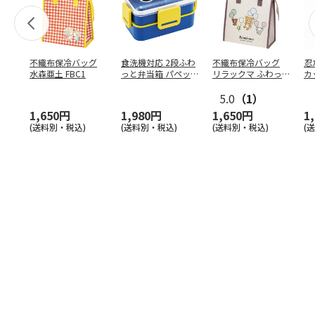
不織布保冷バッグ
食洗機対応 2段ふわ
不織布保冷バッグ
忍
水森亜土 FBC1
っと弁当箱 パペッ
リラックマ ふわっ
カ
トスンスン PFLW
…
と風船 FBC1
り
5.0
（1）
田
1,650円
1,980円
1,650円
1
(送料別・税込)
(送料別・税込)
(送料別・税込)
(