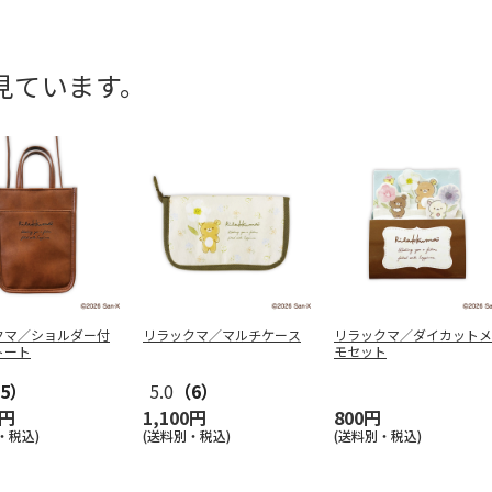
見ています。
クマ／ショルダー付
リラックマ／マルチケース
リラックマ／ダイカットメ
トート
モセット
5）
5.0
（6）
0円
1,100円
800円
・税込)
(送料別・税込)
(送料別・税込)