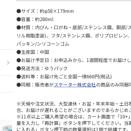
●サイズ：約φ58×179mm
●容量：約280ml
●材質：内びん・口がね・底部/ステンレス鋼、胴部/
リル樹脂塗装)、フタ/ステンレス鋼、ポリプロピレン
パッキン/シリコーンゴム
●生産国：中国
●お届け予定日：お申込みから、1週間程度でお届け
●発送方法：ゆうパック
●送料等：お届け先ごと全国一律660円(税込)
●同梱：販売者が
スケーター株式会社
の商品のみ同梱
※天候や注文状況、大型連休・お盆・年末年始・土日
合、お届けが遅れることがございますのであらかじめ
※11点以上ご購入希望の場合は、カート画面で「10+
量を入力し「再計算」ボタンを押下してください。当
に入れる」ボタン押下時の数量選択は1個で結構です。