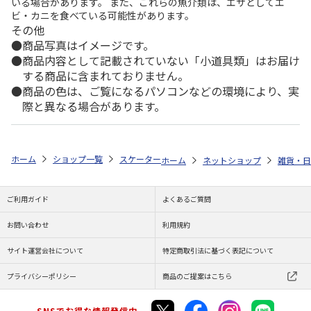
いる場合があります。 また、これらの魚介類は、エサとしてエ
ビ・カニを食べている可能性があります。
その他
商品写真はイメージです。
商品内容として記載されていない「小道具類」はお届け
する商品に含まれておりません。
商品の色は、ご覧になるパソコンなどの環境により、実
際と異なる場合があります。
ホーム
ショップ一覧
スケーター
超軽量マグボトル ステンレス 300ml
ホーム
ネットショップ
雑貨・日
ご利用ガイド
よくあるご質問
お問い合わせ
利用規約
サイト運営会社について
特定商取引法に基づく表記について
プライバシーポリシー
商品のご提案はこちら
SNSでお得な情報発信中