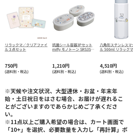
リラックマ／クリアファイ
抗菌シール容器3Pセット
八角形ステンレスマ
ル３点セット
miffy モノトーン SRS3SA
ル 500ml リラック
G
ックマスタイル ベ
ク STO5
750円
1,210円
4,510円
(送料別・税込)
(送料別・税込)
(送料別・税込)
※天候や注文状況、大型連休・お盆・年末年
始・土日祝日をはさむ場合、お届けが遅れるこ
とがございますのであらかじめご了承くださ
い。
※11点以上ご購入希望の場合は、カート画面で
「10+」を選択、必要数量を入力し「再計算」ボ