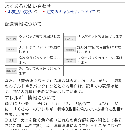
よくあるお問い合わせ
お支払い方法
注文のキャンセルについて
配送情報について
ゆうパック等でお届けしま
ゆうパケットでお届けします
す
チルドゆうパックでお届け
定形外郵便(簡易書留)でお届
します
けします
冷凍ゆうパックでお届けし
レターパックライトでお届け
ます。
します
佐川急便でのお届けとなり
ます
なお、「普通ゆうパック」の場合は表示しません。また、「夏期
のみチルドゆうパック」などとなる場合は、記号での表示はせ
ず、商品内容欄にその旨を表示しています。
アレルギー情報について
商品に「小麦」「そば」「卵」「乳」「落花生」「えび」「か
に」「くるみ」のアレルギー特定8品目を含んでいる場合に品目名
を表示します。
※エビ・カニを除く魚介類（これらの魚介類を原材料として製造
された加工品も含む）は、漁獲漁法によりエビ・カニが混じって