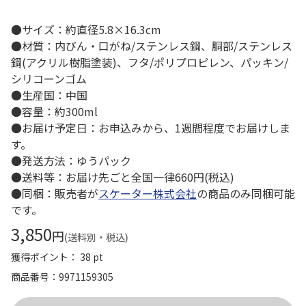
●サイズ：約直径5.8×16.3cm
●材質：内びん・口がね/ステンレス鋼、胴部/ステンレス
鋼(アクリル樹脂塗装)、フタ/ポリプロピレン、パッキン/
シリコーンゴム
●生産国：中国
●容量：約300ml
●お届け予定日：お申込みから、1週間程度でお届けしま
す。
●発送方法：ゆうパック
●送料等：お届け先ごと全国一律660円(税込)
●同梱：販売者が
スケーター株式会社
の商品のみ同梱可能
です。
3,850
円
(送料別・税込)
獲得ポイント： 38 pt
商品番号
9971159305