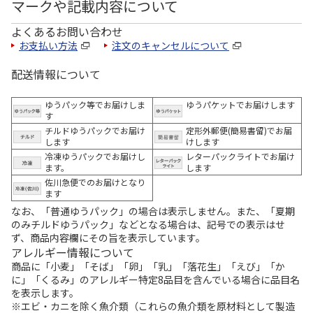
マークや記載内容について
よくあるお問い合わせ
お支払い方法
注文のキャンセルについて
配送情報について
ゆうパック等でお届けしま
ゆうパケットでお届けします
す
チルドゆうパックでお届け
定形外郵便(簡易書留)でお届
します
けします
冷凍ゆうパックでお届けし
レターパックライトでお届け
ます。
します
佐川急便でのお届けとなり
ます
なお、「普通ゆうパック」の場合は表示しません。また、「夏期
のみチルドゆうパック」などとなる場合は、記号での表示はせ
ず、商品内容欄にその旨を表示しています。
アレルギー情報について
商品に「小麦」「そば」「卵」「乳」「落花生」「えび」「か
に」「くるみ」のアレルギー特定8品目を含んでいる場合に品目名
を表示します。
※エビ・カニを除く魚介類（これらの魚介類を原材料として製造