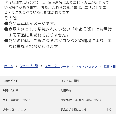
された加工品も含む）は、漁獲漁法によりエビ・カニが混じって
いる場合があります。 また、これらの魚介類は、エサとしてエ
ビ・カニを食べている可能性があります。
その他
商品写真はイメージです。
商品内容として記載されていない「小道具類」はお届け
する商品に含まれておりません。
商品の色は、ご覧になるパソコンなどの環境により、実
際と異なる場合があります。
ホーム
ショップ一覧
スケーター
子供用風呂イス パウ・パトロール B
ホーム
ネットショップ
雑貨・日
ご利用ガイド
よくあるご質問
お問い合わせ
利用規約
サイト運営会社について
特定商取引法に基づく表記について
プライバシーポリシー
商品のご提案はこちら