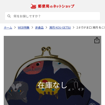
ホーム
WEB特集
非食品
鴻月 KOU-GETSU
2.6寸がま口 鴻月 ねこ博