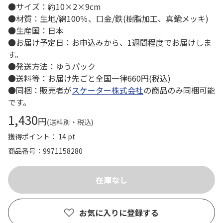
●サイズ：約10×2×9cm
●材質：生地/綿100％、口金/鉄(樹脂加工、真鍮メッキ)
●生産国：日本
●お届け予定日：お申込みから、1週間程度でお届けしま
す。
●発送方法：ゆうパック
●送料等：お届け先ごと全国一律660円(税込)
●同梱：販売者が
スケーター株式会社
の商品のみ同梱可能
です。
1,430
円
(送料別・税込)
獲得ポイント： 14 pt
商品番号
9971158280
お気に入りに登録する