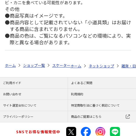
ビ・カニを食べている可能性があります。
その他
商品写真はイメージです。
商品内容として記載されていない「小道具類」はお届け
する商品に含まれておりません。
商品の色は、ご覧になるパソコンなどの環境により、実
際と異なる場合があります。
ホーム
ショップ一覧
スケーター
2.6寸がま口 鴻月 ねこ博覧会 B KOU
ホーム
ネットショップ
雑貨・日
ご利用ガイド
よくあるご質問
お問い合わせ
利用規約
サイト運営会社について
特定商取引法に基づく表記について
プライバシーポリシー
商品のご提案はこちら
SNSでお得な情報発信中