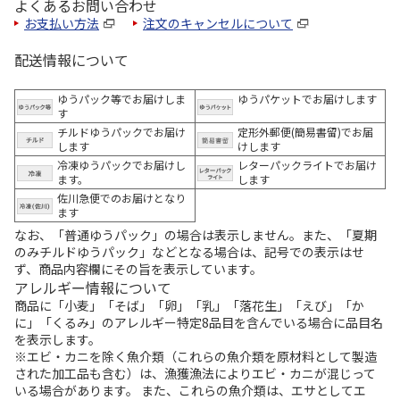
よくあるお問い合わせ
お支払い方法
注文のキャンセルについて
配送情報について
ゆうパック等でお届けしま
ゆうパケットでお届けします
す
チルドゆうパックでお届け
定形外郵便(簡易書留)でお届
します
けします
冷凍ゆうパックでお届けし
レターパックライトでお届け
ます。
します
佐川急便でのお届けとなり
ます
なお、「普通ゆうパック」の場合は表示しません。また、「夏期
のみチルドゆうパック」などとなる場合は、記号での表示はせ
ず、商品内容欄にその旨を表示しています。
アレルギー情報について
商品に「小麦」「そば」「卵」「乳」「落花生」「えび」「か
に」「くるみ」のアレルギー特定8品目を含んでいる場合に品目名
を表示します。
※エビ・カニを除く魚介類（これらの魚介類を原材料として製造
された加工品も含む）は、漁獲漁法によりエビ・カニが混じって
いる場合があります。 また、これらの魚介類は、エサとしてエ