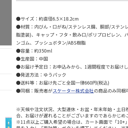
●サイズ：約直径6.5×18.2cm
●材質：内びん・口がね/ステンレス鋼、胴部/ステン
脂塗装)、キャップ・フタ・飲み口/ポリプロピレン、
ンゴム、プッシュボタン/ABS樹脂
●容量：約350ml
●生産国：中国
●お届け予定日：お申込みから、1週間程度でお届け
●発送方法：ゆうパック
●送料等：お届け先ごと全国一律660円(税込)
●同梱：販売者が
スケーター株式会社
の商品のみ同梱
※天候や注文状況、大型連休・お盆・年末年始・土日
合、お届けが遅れることがございますのであらかじめ
※11点以上ご購入希望の場合は、カート画面で「10+