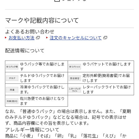
マークや記載内容について
よくあるお問い合わせ
お支払い方法
注文のキャンセルについて
配送情報について
ゆうパック等でお届けしま
ゆうパケットでお届けします
す
チルドゆうパックでお届け
定形外郵便(簡易書留)でお届
します
けします
冷凍ゆうパックでお届けし
レターパックライトでお届け
ます。
します
佐川急便でのお届けとなり
ます
なお、「普通ゆうパック」の場合は表示しません。また、「夏期
のみチルドゆうパック」などとなる場合は、記号での表示はせ
ず、商品内容欄にその旨を表示しています。
アレルギー情報について
商品に「小麦」「そば」「卵」「乳」「落花生」「えび」「か