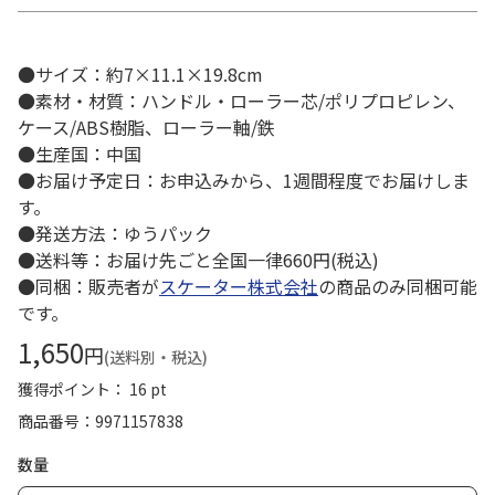
●サイズ：約7×11.1×19.8cm
●素材・材質：ハンドル・ローラー芯/ポリプロピレン、
ケース/ABS樹脂、ローラー軸/鉄
●生産国：中国
●お届け予定日：お申込みから、1週間程度でお届けしま
す。
●発送方法：ゆうパック
●送料等：お届け先ごと全国一律660円(税込)
●同梱：販売者が
スケーター株式会社
の商品のみ同梱可能
です。
1,650
円
(送料別・税込)
獲得ポイント： 16 pt
商品番号
9971157838
数量