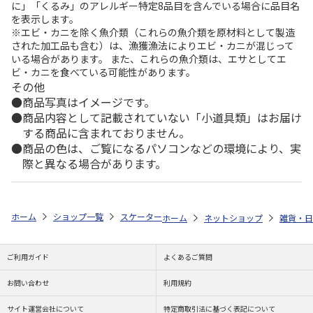
に」「くるみ」のアレルギー特定8品目を含んでいる場合に品目名
を表示します。
※エビ・カニを除く魚介類（これらの魚介類を原材料として製造
された加工品も含む）は、漁獲漁法によりエビ・カニが混じって
いる場合があります。 また、これらの魚介類は、エサとしてエ
ビ・カニを食べている可能性があります。
その他
商品写真はイメージです。
商品内容として記載されていない「小道具類」はお届け
する商品に含まれておりません。
商品の色は、ご覧になるパソコンなどの環境により、実
際と異なる場合があります。
ホーム
ショップ一覧
スケーター
ケース付粘着クリーナー くまのプーさ
ホーム
ネットショップ
雑貨・日
ご利用ガイド
よくあるご質問
お問い合わせ
利用規約
サイト運営会社について
特定商取引法に基づく表記について