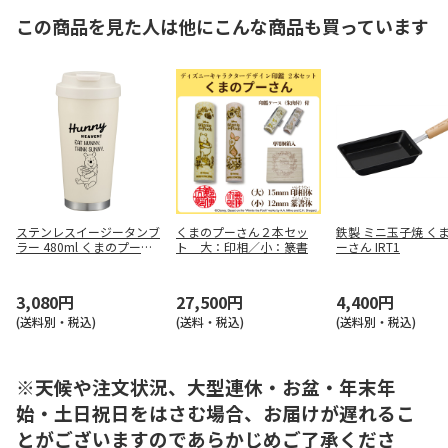
この商品を見た人は他にこんな商品も買っています
ステンレスイージータンブ
くまのプーさん２本セッ
鉄製 ミニ玉子焼 く
ラー 480ml くまのプーさ
ト 大：印相／小：篆書
ーさん IRT1
ん STEM5
3,080円
27,500円
4,400円
(送料別・税込)
(送料・税込)
(送料別・税込)
※天候や注文状況、大型連休・お盆・年末年
始・土日祝日をはさむ場合、お届けが遅れるこ
とがございますのであらかじめご了承くださ