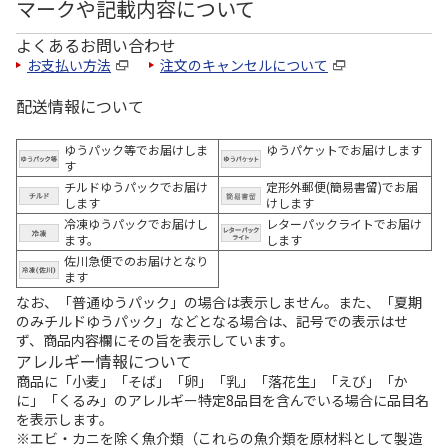
マークや記載内容について
よくあるお問い合わせ
お支払い方法
注文のキャンセルについて
配送情報について
ゆうパック等でお届けしま
ゆうパケットでお届けします
す
チルドゆうパックでお届け
定形外郵便(簡易書留)でお届
します
けします
冷凍ゆうパックでお届けし
レターパックライトでお届け
ます。
します
佐川急便でのお届けとなり
ます
なお、「普通ゆうパック」の場合は表示しません。また、「夏期
のみチルドゆうパック」などとなる場合は、記号での表示はせ
ず、商品内容欄にその旨を表示しています。
アレルギー情報について
商品に「小麦」「そば」「卵」「乳」「落花生」「えび」「か
に」「くるみ」のアレルギー特定8品目を含んでいる場合に品目名
を表示します。
※エビ・カニを除く魚介類（これらの魚介類を原材料として製造