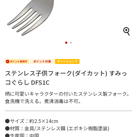
1
2
ステンレス子供フォーク(ダイカット) すみっ
コぐらし DFS1C
柄に可愛いキャラクターの付いたステンレス製フォーク。
食洗機で洗える。煮沸消毒は不可。
●サイズ：約2.5×14cm
●材質：金具/ステンレス鋼 (エポキシ樹脂塗装)
●生産国：中国