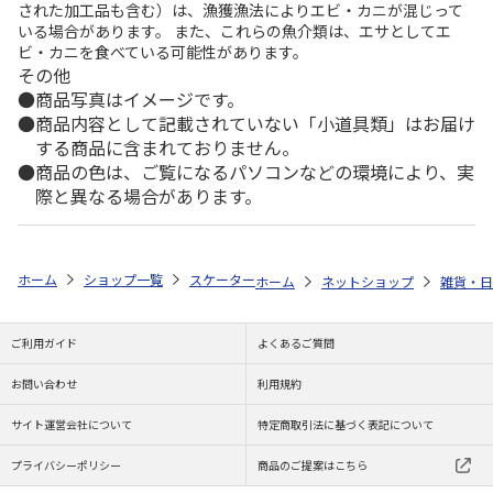
された加工品も含む）は、漁獲漁法によりエビ・カニが混じって
いる場合があります。 また、これらの魚介類は、エサとしてエ
ビ・カニを食べている可能性があります。
その他
商品写真はイメージです。
商品内容として記載されていない「小道具類」はお届け
する商品に含まれておりません。
商品の色は、ご覧になるパソコンなどの環境により、実
際と異なる場合があります。
ホーム
ショップ一覧
スケーター
ステンレス子供フォーク(ダイカット)
ホーム
ネットショップ
雑貨・日
ご利用ガイド
よくあるご質問
お問い合わせ
利用規約
サイト運営会社について
特定商取引法に基づく表記について
プライバシーポリシー
商品のご提案はこちら