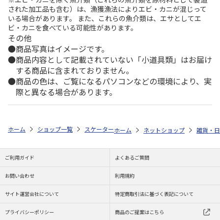
された加工品も含む）は、漁獲漁法によりエビ・カニが混じって
いる場合があります。 また、これらの魚介類は、エサとしてエ
ビ・カニを食べている可能性があります。
その他
商品写真はイメージです。
商品内容として記載されていない「小道具類」はお届け
する商品に含まれておりません。
商品の色は、ご覧になるパソコンなどの環境により、実
際と異なる場合があります。
ホーム
ショップ一覧
スケーター
がま口ポーチ 2.5寸 鴻月 ばら水色 K
ホーム
ネットショップ
雑貨・日
ご利用ガイド
よくあるご質問
お問い合わせ
利用規約
サイト運営会社について
特定商取引法に基づく表記について
プライバシーポリシー
商品のご提案はこちら