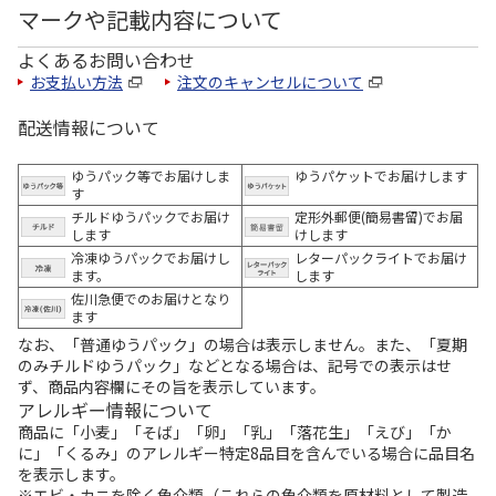
マークや記載内容について
よくあるお問い合わせ
お支払い方法
注文のキャンセルについて
配送情報について
ゆうパック等でお届けしま
ゆうパケットでお届けします
す
チルドゆうパックでお届け
定形外郵便(簡易書留)でお届
します
けします
冷凍ゆうパックでお届けし
レターパックライトでお届け
ます。
します
佐川急便でのお届けとなり
ます
なお、「普通ゆうパック」の場合は表示しません。また、「夏期
のみチルドゆうパック」などとなる場合は、記号での表示はせ
ず、商品内容欄にその旨を表示しています。
アレルギー情報について
商品に「小麦」「そば」「卵」「乳」「落花生」「えび」「か
に」「くるみ」のアレルギー特定8品目を含んでいる場合に品目名
を表示します。
※エビ・カニを除く魚介類（これらの魚介類を原材料として製造