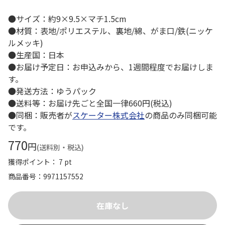
●サイズ：約9×9.5×マチ1.5cm
●材質：表地/ポリエステル、裏地/綿、がま口/鉄(ニッケ
ルメッキ)
●生産国：日本
●お届け予定日：お申込みから、1週間程度でお届けしま
す。
●発送方法：ゆうパック
●送料等：お届け先ごと全国一律660円(税込)
●同梱：販売者が
スケーター株式会社
の商品のみ同梱可能
です。
770
円
(送料別・税込)
獲得ポイント： 7 pt
商品番号
9971157552