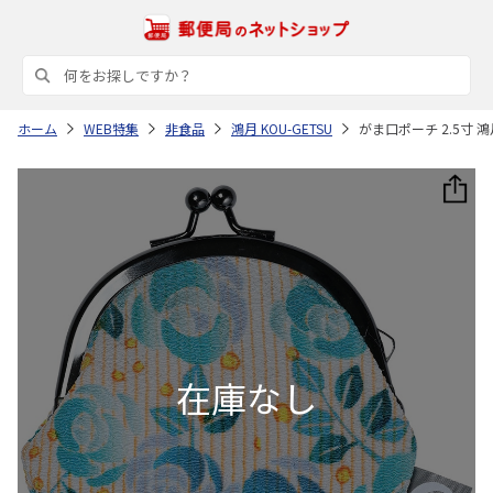
ホーム
WEB特集
非食品
鴻月 KOU-GETSU
がま口ポーチ 2.5寸 鴻