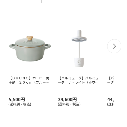
【ＢＲＵＮＯ】ホーロー両
【バルミューダ】バルミュ
【バルミュ
手鍋 ２０ｃｍ（ブルーグ
ーダ ザ・ライト（ホワイ
ーダ ザ・
リーン）
…
ト） Ｌ０
…
ワイト）
5,500円
39,600円
44,000円
(送料別・税込)
(送料別・税込)
(送料別・税込