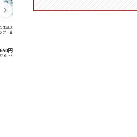
たま乱太郎 マグ
抗菌食洗機対応 ふ
陶器ダイカットマグ
マスコット入
ップ・乱太郎・き
わっと弁当箱 530ml
カップ ポムポムプ
ンクボトル 
丸・しんべヱ・山
水森亜土 PF
…
リン CHMGD4
キティ PSPR
伝
…
,650円
1,760円
2,970円
3,300円
送料別・税込)
(送料別・税込)
(送料別・税込)
(送料別・税込