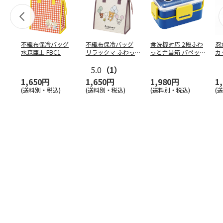
不織布保冷バッグ
不織布保冷バッグ
食洗機対応 2段ふわ
忍
水森亜土 FBC1
リラックマ ふわっ
っと弁当箱 パペッ
カ
と風船 FBC1
トスンスン PFLW
…
り
5.0
（1）
田
1,650円
1,650円
1,980円
1
(送料別・税込)
(送料別・税込)
(送料別・税込)
(