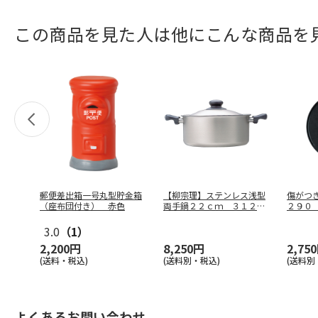
この商品を見た人は他にこんな商品を
郵便差出箱一号丸型貯金箱
【柳宗理】ステンレス浅型
傷がつ
（座布団付き） 赤色
両手鍋２２ｃｍ ３１２０
２９０
９１
3.0
（1）
2,200円
8,250円
2,75
(送料・税込)
(送料別・税込)
(送料別
よくあるお問い合わせ