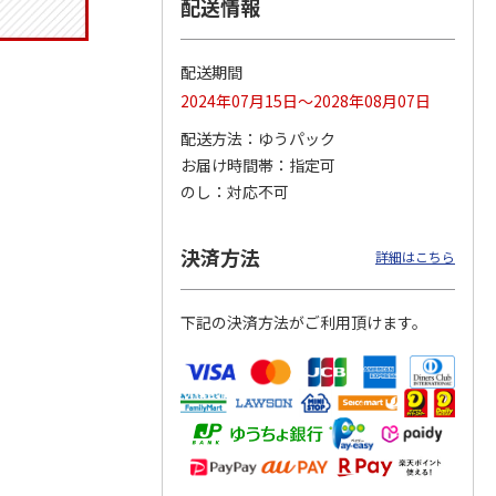
配送情報
配送期間
りドリ
ふわっとフタタイト
コーデュロイ生地ラ
八角形ステンレスマ
2024年07月15日～2028年08月07日
ハロー
ランチボックス角型
ンチバッグ ハロー
グボトル 500ml リ
5MC
パペットスンスン
キティ KCOB2
ラックマ リラッ
…
配送方法
ゆうパック
R
…
お届け時間帯
指定可
1,485円
2,200円
4,510円
のし
対応不可
)
(送料別・税込)
(送料別・税込)
(送料別・税込)
決済方法
詳細はこちら
下記の決済方法がご利用頂けます。