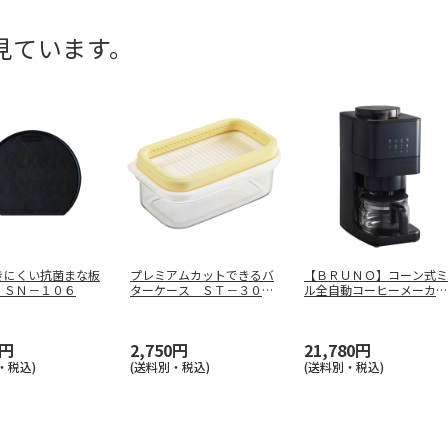
見ています。
きにくい抗菌まな板
プレミアムカットできるバ
【ＢＲＵＮＯ】コーン式ミ
 ＳＮ－１０６
ターケース ＳＴ－３００
ル全自動コーヒーメーカ
７
ー ＢＯＥ１
…
0円
2,750円
21,780円
・税込)
(送料別・税込)
(送料別・税込)