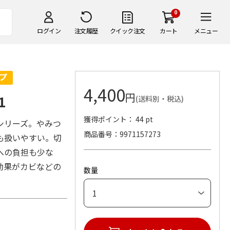
0
ログイン
注文履歴
クイック注文
カート
メニュー
4,400
円
1
(送料別・税込)
獲得ポイント： 44 pt
シリーズ。やみつ
商品番号
9971157273
も扱いやすい。切
への負担も少な
効果がカビなどの
数量