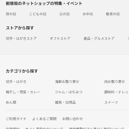
郵便局のネットショップの特集・イベント
母の日
こどもの日
父の日
お中元
敬老の日
ストアから探す
切手・はがきストア
ギフトストア
食品・グルメストア
カテゴリから探す
切手・はがき
海鮮お取り寄せ
肉お取り寄せ
梅干し・惣菜・カレー
ジャム・はちみつ
調味料・ドレッ
めん類
雑貨・日用品
スイーツ
ご利用ガイド
よくあるご質問
お問い合わせ
利用規約
サイト運営会社について
特定商取引法に基づく表記について