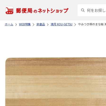
ホーム
WEB特集
非食品
鴻月 KOU-GETSU
やみつき桐のまな板 鴻月