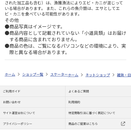
された加工品も含む）は、漁獲漁法によりエビ・カニが混じって
いる場合があります。 また、これらの魚介類は、エサとしてエ
ビ・カニを食べている可能性があります。
その他
商品写真はイメージです。
商品内容として記載されていない「小道具類」はお届け
する商品に含まれておりません。
商品の色は、ご覧になるパソコンなどの環境により、実
際と異なる場合があります。
ホーム
ショップ一覧
スケーター
ステンレス子供フォーク(ダイカット) S
ホーム
ネットショップ
雑貨・日
ご利用ガイド
よくあるご質問
お問い合わせ
利用規約
サイト運営会社について
特定商取引法に基づく表記について
プライバシーポリシー
商品のご提案はこちら