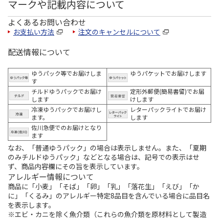
マークや記載内容について
よくあるお問い合わせ
お支払い方法
注文のキャンセルについて
配送情報について
ゆうパック等でお届けしま
ゆうパケットでお届けします
す
チルドゆうパックでお届け
定形外郵便(簡易書留)でお届
します
けします
冷凍ゆうパックでお届けし
レターパックライトでお届け
ます。
します
佐川急便でのお届けとなり
ます
なお、「普通ゆうパック」の場合は表示しません。また、「夏期
のみチルドゆうパック」などとなる場合は、記号での表示はせ
ず、商品内容欄にその旨を表示しています。
アレルギー情報について
商品に「小麦」「そば」「卵」「乳」「落花生」「えび」「か
に」「くるみ」のアレルギー特定8品目を含んでいる場合に品目名
を表示します。
※エビ・カニを除く魚介類（これらの魚介類を原材料として製造