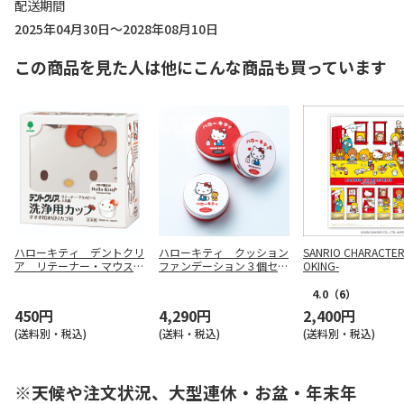
配送期間
2025年04月30日～2028年08月10日
この商品を見た人は他にこんな商品も買っています
ハローキティ デントクリ
ハローキティ クッション
SANRIO CHARACTER
ア リテーナー・マウスピ
ファンデーション３個セッ
OKING-
ース・入れ歯洗浄用カップ
ト
4.0
（6）
450円
4,290円
2,400円
(送料別・税込)
(送料・税込)
(送料別・税込)
※天候や注文状況、大型連休・お盆・年末年