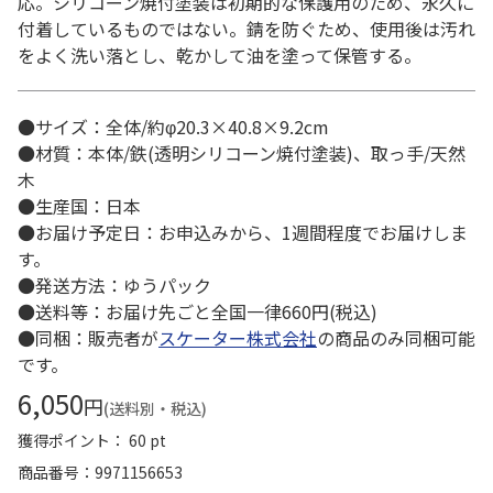
応。シリコーン焼付塗装は初期的な保護用のため、永久に
付着しているものではない。錆を防ぐため、使用後は汚れ
をよく洗い落とし、乾かして油を塗って保管する。
●サイズ：全体/約φ20.3×40.8×9.2cm
●材質：本体/鉄(透明シリコーン焼付塗装)、取っ手/天然
木
●生産国：日本
●お届け予定日：お申込みから、1週間程度でお届けしま
す。
●発送方法：ゆうパック
●送料等：お届け先ごと全国一律660円(税込)
●同梱：販売者が
スケーター株式会社
の商品のみ同梱可能
です。
6,050
円
(送料別・税込)
獲得ポイント： 60 pt
商品番号
9971156653