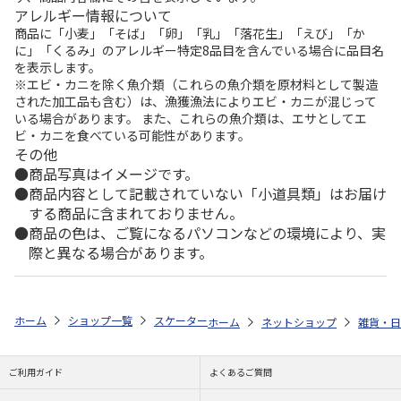
アレルギー情報について
商品に「小麦」「そば」「卵」「乳」「落花生」「えび」「か
に」「くるみ」のアレルギー特定8品目を含んでいる場合に品目名
を表示します。
※エビ・カニを除く魚介類（これらの魚介類を原材料として製造
された加工品も含む）は、漁獲漁法によりエビ・カニが混じって
いる場合があります。 また、これらの魚介類は、エサとしてエ
ビ・カニを食べている可能性があります。
その他
商品写真はイメージです。
商品内容として記載されていない「小道具類」はお届け
する商品に含まれておりません。
商品の色は、ご覧になるパソコンなどの環境により、実
際と異なる場合があります。
ホーム
ショップ一覧
スケーター
鉄製 エンボスフライパン 20cm ハ
ホーム
ネットショップ
雑貨・日
ご利用ガイド
よくあるご質問