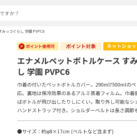
みっコぐらし 学園 PVPC6
エナメルペットボトルケース す
し 学園 PVPC6
巾着の付いたペットボトルカバー。290ml?500mlの
応。裏地は保冷効果のあるアルミ蒸着フィルム。巾着
ばボトルが飛び出したりしにくい。取り外し可能なシ
ハンドストラップ付き。ショルダーベルトは長さ調節
●サイズ：約φ8×17cm (ベルトなど含まず)