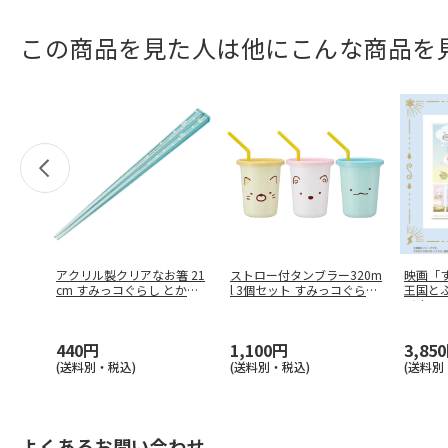
この商品を見た人は他にこんな商品を
アクリル製クリアなお箸 21
ストロー付タンブラー320m
映画「
cm すみっコぐらし とかげ
l 3個セット すみっコぐらし
王国と
…
…
ジナル
440円
1,100円
3,85
(送料別・税込)
(送料別・税込)
(送料別
よくあるお問い合わせ