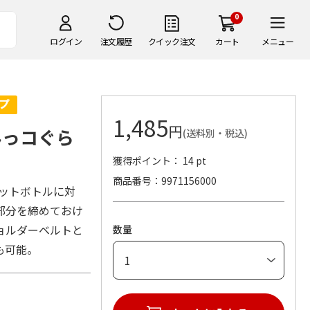
0
ログイン
注文履歴
クイック注文
カート
メニュー
1,485
円
みっコぐら
(送料別・税込)
獲得ポイント： 14 pt
商品番号
9971156000
ペットボトルに対
部分を締めておけ
ョルダーベルトと
数量
も可能。