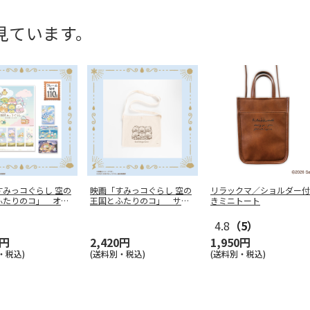
見ています。
すみっコぐらし 空の
映画「すみっコぐらし 空の
リラックマ／ショルダー付
ふたりのコ」 オリ
王国とふたりのコ」 サコ
きミニトート
フ
…
ッシュ
4.8
（5）
0円
2,420円
1,950円
・税込)
(送料別・税込)
(送料別・税込)