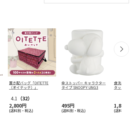
置き配バッグ「OITETTE
傘ストッパー キャラクター
食洗機対応 
（オイテッテ）」
タイプ SNOOPY UNG3
タッチボトル
ニメ
…
4.1
（32）
2,800円
495円
1,870円
(送料別・税込)
(送料別・税込)
(送料別・税込