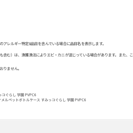
のアレルギー特定8品目を含んでいる場合に品目名を表示します。
も含む）は、漁獲漁法によりエビ・カニが混じっている場合があります。また、こ
おりません。
ぐらし 学園 PVPC6
ナメルペットボトルケース すみっコぐらし 学園 PVPC6