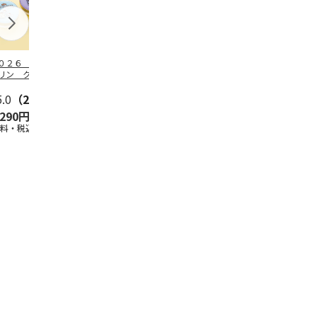
０２６ ポムポム
ハローキティ スキ
〈ソロソロ〉パーフ
２０２６ ポ
リン クッション
ンクリーム３本セッ
ェクトＵＶジェル
プリン フェ
ァンデーション３
ト
６本
ウダー３個セ
セ
5.0
…
（2）
5.0
（4）
4.8
（16）
5.0
（1）
,290円
2,670円
9,800円
5,280円
送料・税込)
(送料・税込)
(送料・税込)
(送料・税込)