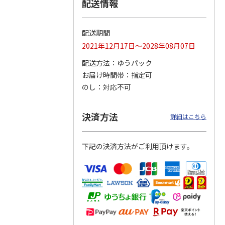
配送情報
配送期間
ムポム
ハローキティ クッ
〈ソロソロ〉パーフ
〈ソロソロ〉アクア
2021年12月17日～2028年08月07日
イスパ
ションファンデーシ
ェクトＵＶジェル
シートマスクＲ・パ
ット
ョン３個セット
２本
ーフェクトＵＶジェ
配送方法
ゆうパック
4.8
（12）
ルセ
4.4
…
（10）
お届け時間帯
指定可
4,290円
3,980円
3,980円
のし
対応不可
(送料・税込)
(送料・税込)
(送料・税込)
決済方法
詳細はこちら
下記の決済方法がご利用頂けます。