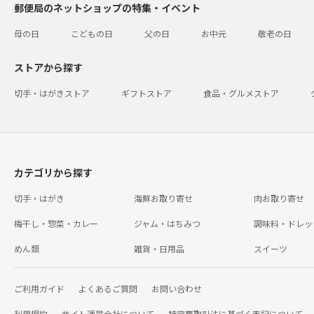
郵便局のネットショップの特集・イベント
母の日
こどもの日
父の日
お中元
敬老の日
ストアから探す
切手・はがきストア
ギフトストア
食品・グルメストア
カテゴリから探す
切手・はがき
海鮮お取り寄せ
肉お取り寄せ
梅干し・惣菜・カレー
ジャム・はちみつ
調味料・ドレッ
めん類
雑貨・日用品
スイーツ
ご利用ガイド
よくあるご質問
お問い合わせ
利用規約
サイト運営会社について
特定商取引法に基づく表記について