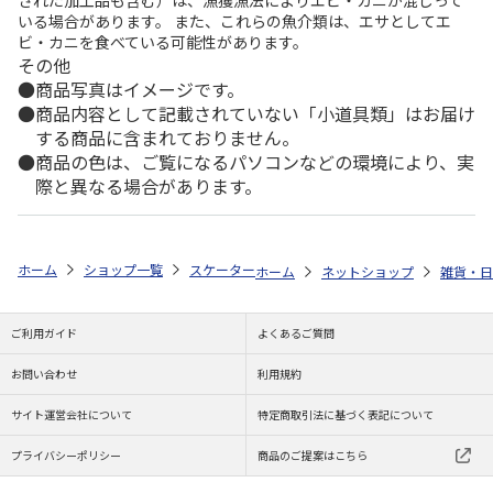
いる場合があります。 また、これらの魚介類は、エサとしてエ
ビ・カニを食べている可能性があります。
その他
商品写真はイメージです。
商品内容として記載されていない「小道具類」はお届け
する商品に含まれておりません。
商品の色は、ご覧になるパソコンなどの環境により、実
際と異なる場合があります。
ホーム
ショップ一覧
スケーター
コンビニコーヒーステンレスタンブラー 
ホーム
ネットショップ
雑貨・日
ご利用ガイド
よくあるご質問
お問い合わせ
利用規約
サイト運営会社について
特定商取引法に基づく表記について
プライバシーポリシー
商品のご提案はこちら