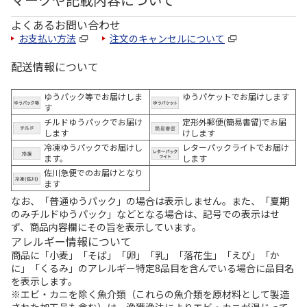
よくあるお問い合わせ
お支払い方法
注文のキャンセルについて
配送情報について
ゆうパック等でお届けしま
ゆうパケットでお届けします
す
チルドゆうパックでお届け
定形外郵便(簡易書留)でお届
します
けします
冷凍ゆうパックでお届けし
レターパックライトでお届け
ます。
します
佐川急便でのお届けとなり
ます
なお、「普通ゆうパック」の場合は表示しません。また、「夏期
のみチルドゆうパック」などとなる場合は、記号での表示はせ
ず、商品内容欄にその旨を表示しています。
アレルギー情報について
商品に「小麦」「そば」「卵」「乳」「落花生」「えび」「か
に」「くるみ」のアレルギー特定8品目を含んでいる場合に品目名
を表示します。
※エビ・カニを除く魚介類（これらの魚介類を原材料として製造
された加工品も含む）は、漁獲漁法によりエビ・カニが混じって