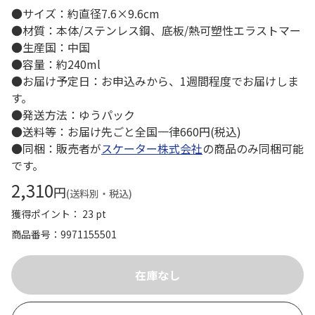
●サイズ：約直径7.6×9.6cm
●材質：本体/ステンレス鋼、底板/熱可塑性エラストマー
●生産国：中国
●容量：約240ml
●お届け予定日：お申込みから、1週間程度でお届けしま
す。
●発送方法：ゆうパック
●送料等：お届け先ごと全国一律660円(税込)
●同梱：販売者が
スケーター株式会社
の商品のみ同梱可能
です。
2,310
円
(送料別・税込)
獲得ポイント： 23 pt
商品番号
9971155501