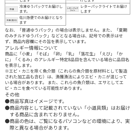
冷凍ゆうパックでお届けし
レターパックライトでお届け
ます。
します
佐川急便でのお届けとなり
ます
なお、「普通ゆうパック」の場合は表示しません。また、「夏期
のみチルドゆうパック」などとなる場合は、記号での表示はせ
ず、商品内容欄にその旨を表示しています。
アレルギー情報について
商品に「小麦」「そば」「卵」「乳」「落花生」「えび」「か
に」「くるみ」のアレルギー特定8品目を含んでいる場合に品目名
を表示します。
※エビ・カニを除く魚介類（これらの魚介類を原材料として製造
された加工品も含む）は、漁獲漁法によりエビ・カニが混じって
いる場合があります。 また、これらの魚介類は、エサとしてエ
ビ・カニを食べている可能性があります。
その他
商品写真はイメージです。
商品内容として記載されていない「小道具類」はお届け
する商品に含まれておりません。
商品の色は、ご覧になるパソコンなどの環境により、実
際と異なる場合があります。