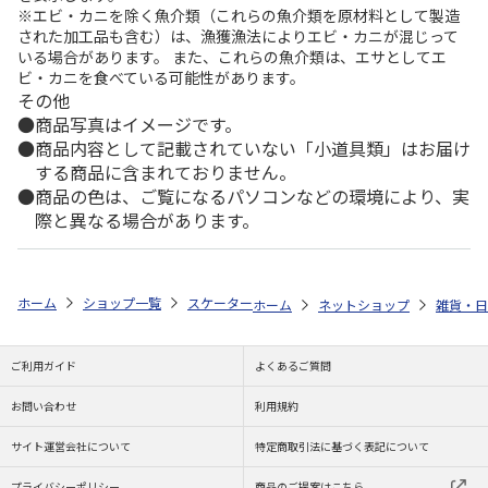
※エビ・カニを除く魚介類（これらの魚介類を原材料として製造
された加工品も含む）は、漁獲漁法によりエビ・カニが混じって
いる場合があります。 また、これらの魚介類は、エサとしてエ
ビ・カニを食べている可能性があります。
その他
商品写真はイメージです。
商品内容として記載されていない「小道具類」はお届け
する商品に含まれておりません。
商品の色は、ご覧になるパソコンなどの環境により、実
際と異なる場合があります。
ホーム
ショップ一覧
スケーター
ナイロン製お玉 SNOOPY 21 KWO2
ホーム
ネットショップ
雑貨・日
ご利用ガイド
よくあるご質問
お問い合わせ
利用規約
サイト運営会社について
特定商取引法に基づく表記について
プライバシーポリシー
商品のご提案はこちら