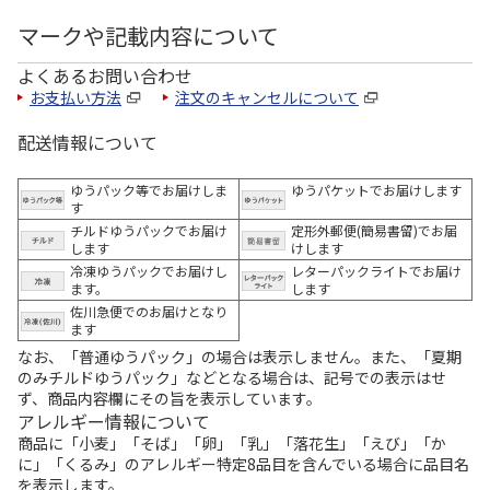
マークや記載内容について
よくあるお問い合わせ
お支払い方法
注文のキャンセルについて
配送情報について
ゆうパック等でお届けしま
ゆうパケットでお届けします
す
チルドゆうパックでお届け
定形外郵便(簡易書留)でお届
します
けします
冷凍ゆうパックでお届けし
レターパックライトでお届け
ます。
します
佐川急便でのお届けとなり
ます
なお、「普通ゆうパック」の場合は表示しません。また、「夏期
のみチルドゆうパック」などとなる場合は、記号での表示はせ
ず、商品内容欄にその旨を表示しています。
アレルギー情報について
商品に「小麦」「そば」「卵」「乳」「落花生」「えび」「か
に」「くるみ」のアレルギー特定8品目を含んでいる場合に品目名
を表示します。