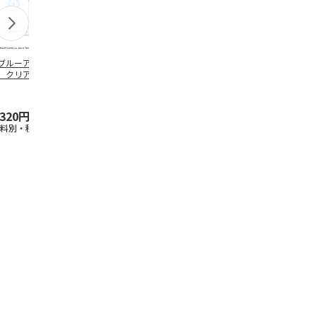
ブルーアーカイ
アニメ『ジョジョの
水森亜土／ステッカ
リラックマ／
」クリアファイル
奇妙な冒険 黄金の
ーセット
ケース
ステッカーセット
風』チョコラータと
セッ
5.0
…
（7）
5.0
（6）
,320円
1,969円
600円
1,100円
送料別・税込)
(送料別・税込)
(送料別・税込)
(送料別・税込