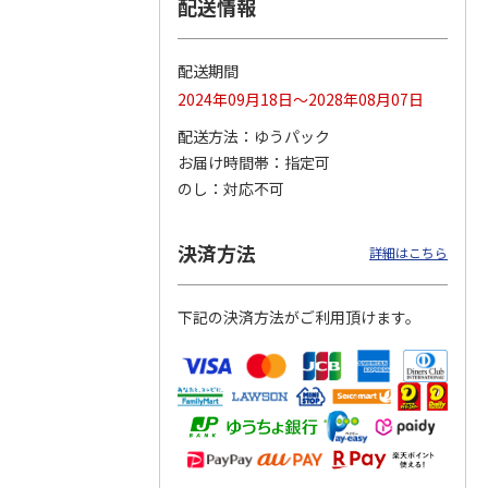
配送情報
配送期間
マルチ
令和八年七月場所
リラックマ／クリア
「犬夜叉」アクリル
2024年09月18日～2028年08月07日
優勝力士純金製小判
ファイル３点セット
ジオラマスタンド
【安青錦】
（殺生丸）
配送方法
ゆうパック
5.0
（4）
お届け時間帯
指定可
605,000円
750円
3,300円
のし
対応不可
)
(送料・税込)
(送料別・税込)
(送料別・税込)
決済方法
詳細はこちら
下記の決済方法がご利用頂けます。