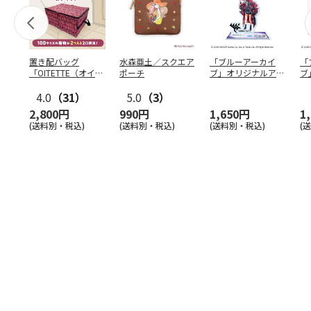
置き配バッグ
水森亜土／スクエア
「ブルーアーカイ
「
「OITETTE（オイテ
ポーチ
ブ」オリジナルアク
ブ
ッテ）」
リルスタンド（イロ
&
4.0
（31）
5.0
（3）
ハ）
2,800円
990円
1,650円
1
(送料別・税込)
(送料別・税込)
(送料別・税込)
(