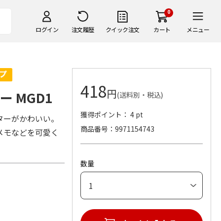
0
ログイン
注文履歴
クイック注文
カート
メニュー
418
円
ー MGD1
(送料別・税込)
獲得ポイント： 4 pt
ターがかわいい。
商品番号
9971154743
メモなどを可愛く
数量