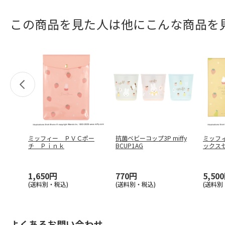
この商品を見た人は他にこんな商品を
ミッフィー ＰＶＣポー
抗菌ベビーコップ3P miffy
ミッフ
チ Ｐｉｎｋ
BCUP1AG
ックス
1,650円
770円
5,50
(送料別・税込)
(送料別・税込)
(送料別
よくあるお問い合わせ