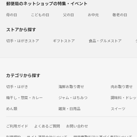
郵便局のネットショップの特集・イベント
母の日
こどもの日
父の日
お中元
敬老の日
ストアから探す
切手・はがきストア
ギフトストア
食品・グルメストア
カテゴリから探す
切手・はがき
海鮮お取り寄せ
肉お取り寄せ
梅干し・惣菜・カレー
ジャム・はちみつ
調味料・ドレッ
めん類
雑貨・日用品
スイーツ
ご利用ガイド
よくあるご質問
お問い合わせ
利用規約
サイト運営会社について
特定商取引法に基づく表記について