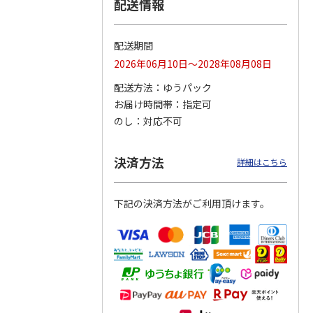
配送情報
配送期間
りドリ
ふわっとフタタイト
コーデュロイ生地ラ
八角形ステンレスマ
2026年06月10日～2028年08月08日
ハロー
ランチボックス角型
ンチバッグ ハロー
グボトル 500ml リ
5MC
パペットスンスン
キティ KCOB2
ラックマ リラッ
…
配送方法
ゆうパック
R
…
お届け時間帯
指定可
1,485円
2,200円
4,510円
のし
対応不可
)
(送料別・税込)
(送料別・税込)
(送料別・税込)
決済方法
詳細はこちら
下記の決済方法がご利用頂けます。