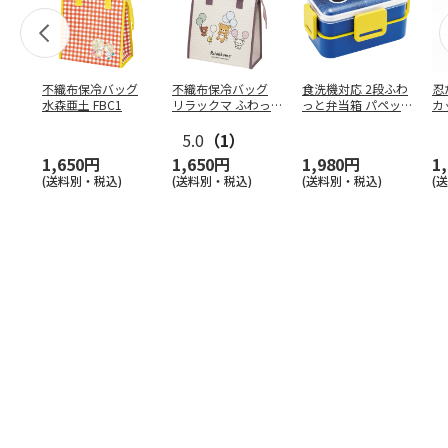
不織布保冷バッグ
不織布保冷バッグ
食洗機対応 2段ふわ
忍
水森亜土 FBC1
リラックマ ふわっ
っと弁当箱 パペッ
カ
と風船 FBC1
トスンスン PFLW
…
り
5.0
（1）
田
1,650円
1,650円
1,980円
1
(送料別・税込)
(送料別・税込)
(送料別・税込)
(