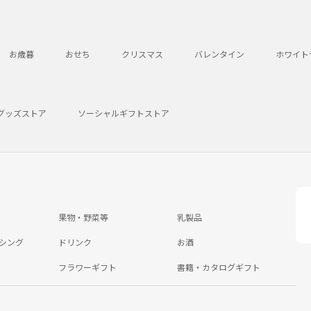
お歳暮
おせち
クリスマス
バレンタイン
ホワイト
グッズストア
ソーシャルギフトストア
果物・野菜等
乳製品
シング
ドリンク
お酒
フラワーギフト
書籍・カタログギフト