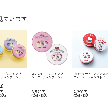
見ています。
６ ポムポムプリ
２０２６ ポムポムプリ
ハローキティ クッション
ッションファンデー
ン クッションファンデ＆
ファンデーション３個セッ
３個セ
…
フェイスパウ
…
ト
2）
0円
3,520円
4,290円
税込)
(送料・税込)
(送料・税込)