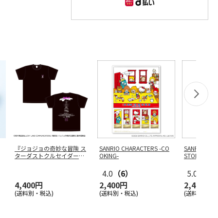
『ジョジョの奇妙な冒険 ス
SANRIO CHARACTERS -CO
SANRIO CHA
ターダストクルセイダー
OKING-
STOP-
ス』 ワー
…
4.0
（6）
5.0
（2）
4,400円
2,400円
2,400円
(送料別・税込)
(送料別・税込)
(送料別・税込