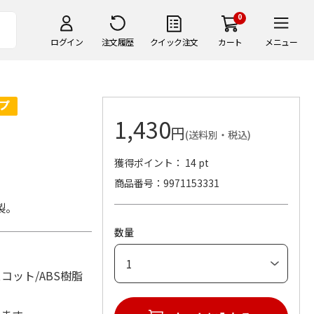
0
ログイン
注文履歴
クイック注文
カート
メニュー
1,430
円
(送料別・税込)
獲得ポイント： 14 pt
商品番号
9971153331
製。
数量
コット/ABS樹脂