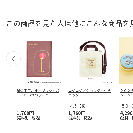
この商品を見た人は他にこんな商品を
星の王子さま ブックカバ
コジコジ／ショルダー付き
２０２
ー たいせつなこと
バッグ
ン ク
ション
4.5
（6）
5.0
（
1,760円
1,760円
4,29
(送料別・税込)
(送料別・税込)
(送料・