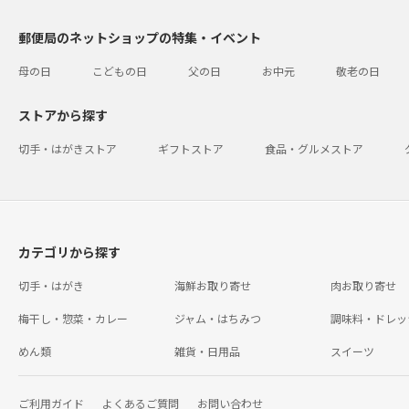
郵便局のネットショップの特集・イベント
母の日
こどもの日
父の日
お中元
敬老の日
ストアから探す
切手・はがきストア
ギフトストア
食品・グルメストア
カテゴリから探す
切手・はがき
海鮮お取り寄せ
肉お取り寄せ
梅干し・惣菜・カレー
ジャム・はちみつ
調味料・ドレッ
めん類
雑貨・日用品
スイーツ
ご利用ガイド
よくあるご質問
お問い合わせ