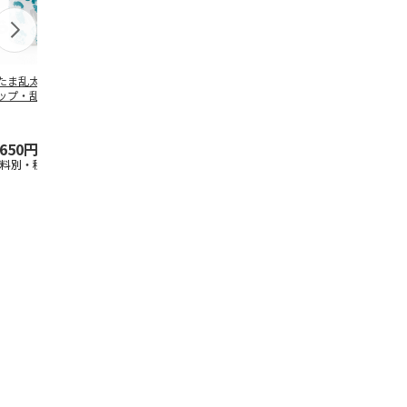
たま乱太郎 マグ
抗菌食洗機対応 ふ
陶器ダイカットマグ
マスコット入
ップ・乱太郎・き
わっと弁当箱 530ml
カップ ポムポムプ
ンクボトル 
丸・しんべヱ・山
水森亜土 PF
…
リン CHMGD4
キティ PSPR
伝
…
,650円
1,760円
2,970円
3,300円
送料別・税込)
(送料別・税込)
(送料別・税込)
(送料別・税込