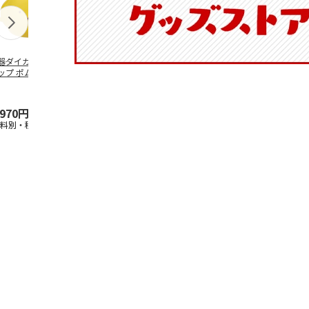
器ダイカットマグ
抗菌食洗機対応 ふ
ふわっとフタタイト
マスコット入
ップ ポムポムプ
わっと弁当箱 530ml
ランチボックス角型
ンクボトル 
ン CHMGD4
水森亜土 PF
…
パペットスンスン
キティ PSPR
R
…
,970円
1,760円
1,485円
3,300円
送料別・税込)
(送料別・税込)
(送料別・税込)
(送料別・税込