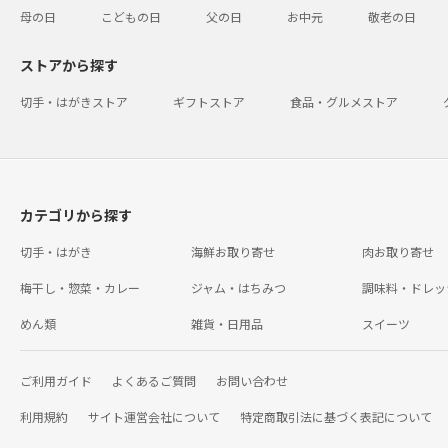
母の日
こどもの日
父の日
お中元
敬老の日
ストアから探す
切手・はがきストア
ギフトストア
食品・グルメストア
カテゴリから探す
切手・はがき
海鮮お取り寄せ
肉お取り寄せ
梅干し・惣菜・カレー
ジャム・はちみつ
調味料・ドレッ
めん類
雑貨・日用品
スイーツ
ご利用ガイド
よくあるご質問
お問い合わせ
利用規約
サイト運営会社について
特定商取引法に基づく表記について