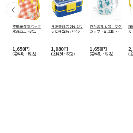
不織布保冷バッグ
食洗機対応 2段ふわ
忍たま乱太郎 マグ
陶
水森亜土 FBC1
っと弁当箱 パペッ
カップ・乱太郎・き
カ
トスンスン PFLW
…
り丸・しんべヱ・山
リ
田伝
…
1,650円
1,980円
1,650円
2
(送料別・税込)
(送料別・税込)
(送料別・税込)
(