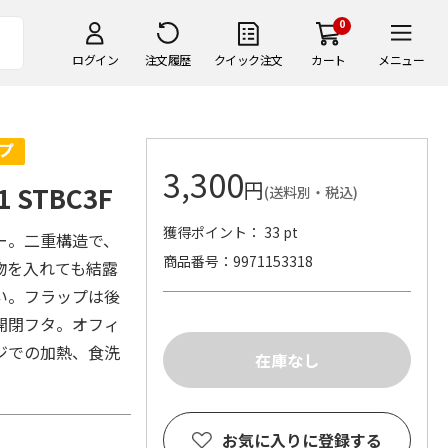
0
ログイン
注文履歴
クイック注文
カート
メニュー
3,300
円
 STBC3F
(送料別・税込)
獲得ポイント： 33 pt
ー。二重構造で、
商品番号
9971153318
物を入れても結露
い。フラップは後
開閉フタ。オフィ
ジでの加熱、食洗
お気に入りに登録する