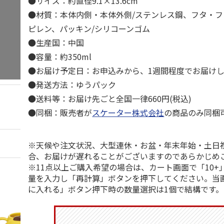
●サイズ：約直径9.1×13.6cm
●材質：本体内側・本体外側/ステンレス鋼、フタ・フ
ピレン、パッキン/シリコーンゴム
●生産国：中国
●容量：約350ml
●お届け予定日：お申込みから、1週間程度でお届け
●発送方法：ゆうパック
●送料等：お届け先ごと全国一律660円(税込)
●同梱：販売者が
スケーター株式会社
の商品のみ同梱
※天候や注文状況、大型連休・お盆・年末年始・土日
合、お届けが遅れることがございますのであらかじめ
※11点以上ご購入希望の場合は、カート画面で「10+
量を入力し「再計算」ボタンを押下してください。当
に入れる」ボタン押下時の数量選択は1個で結構です。