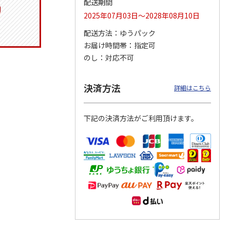
配送期間
2025年07月03日～2028年08月10日
配送方法
ゆうパック
お届け時間帯
指定可
りドリ
コーデュロイ生地ラ
マスコット付箸・箸
八角形ステンレスマ
ハロー
ンチバッグ ハロー
置きセット 21cm 干
グボトル 500ml リ
のし
対応不可
5MC
キティ KCOB2
支箸 ポムポムプ
…
ラックマ リラッ
…
2,200円
1,320円
4,510円
決済方法
詳細はこちら
)
(送料別・税込)
(送料別・税込)
(送料別・税込)
下記の決済方法がご利用頂けます。