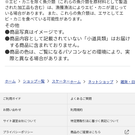
※エビ・カニを除く魚介類（これらの魚介類を原材料として製造
された加工品も含む）は、漁獲漁法によりエビ・カニが混じって
いる場合があります。 また、これらの魚介類は、エサとしてエ
ビ・カニを食べている可能性があります。
その他
商品写真はイメージです。
商品内容として記載されていない「小道具類」はお届け
する商品に含まれておりません。
商品の色は、ご覧になるパソコンなどの環境により、実
際と異なる場合があります。
ホーム
ショップ一覧
スケーター
抗菌音の鳴らない箸・箸箱セット 箸18c
ホーム
ネットショップ
雑貨・日
ご利用ガイド
よくあるご質問
お問い合わせ
利用規約
サイト運営会社について
特定商取引法に基づく表記について
プライバシーポリシー
商品のご提案はこちら