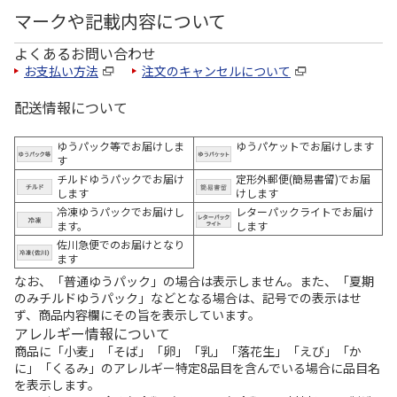
マークや記載内容について
よくあるお問い合わせ
お支払い方法
注文のキャンセルについて
配送情報について
ゆうパック等でお届けしま
ゆうパケットでお届けします
す
チルドゆうパックでお届け
定形外郵便(簡易書留)でお届
します
けします
冷凍ゆうパックでお届けし
レターパックライトでお届け
ます。
します
佐川急便でのお届けとなり
ます
なお、「普通ゆうパック」の場合は表示しません。また、「夏期
のみチルドゆうパック」などとなる場合は、記号での表示はせ
ず、商品内容欄にその旨を表示しています。
アレルギー情報について
商品に「小麦」「そば」「卵」「乳」「落花生」「えび」「か
に」「くるみ」のアレルギー特定8品目を含んでいる場合に品目名
を表示します。