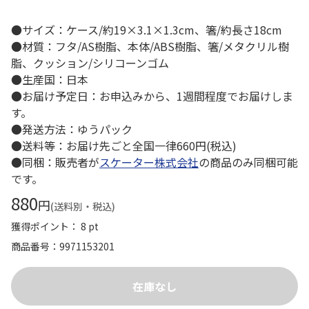
●サイズ：ケース/約19×3.1×1.3cm、箸/約長さ18cm
●材質：フタ/AS樹脂、本体/ABS樹脂、箸/メタクリル樹
脂、クッション/シリコーンゴム
●生産国：日本
●お届け予定日：お申込みから、1週間程度でお届けしま
す。
●発送方法：ゆうパック
●送料等：お届け先ごと全国一律660円(税込)
●同梱：販売者が
スケーター株式会社
の商品のみ同梱可能
です。
880
円
(送料別・税込)
獲得ポイント： 8 pt
商品番号
9971153201