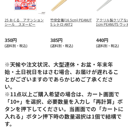
25 おくる アテンション
竹安全箸(16.5cm) PEANUT
アクリル製クリアなお
シール スヌーピー
S レトロ ANT2
1cm PEANUTS ウ
ック AAC45
350円
385円
440円
(送料別・税込)
(送料別・税込)
(送料別・税込)
※天候や注文状況、大型連休・お盆・年末年
始・土日祝日をはさむ場合、お届けが遅れるこ
とがございますのであらかじめご了承くださ
い。
※11点以上ご購入希望の場合は、カート画面で
「10+」を選択、必要数量を入力し「再計算」ボ
タンを押下してください。当画面での「カートに
入れる」ボタン押下時の数量選択は1個で結構で
す。