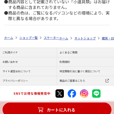
商品内容として記載されていない「小道具類」はお届け
する商品に含まれておりません。
商品の色は、ご覧になるパソコンなどの環境により、実
際と異なる場合があります。
ホーム
ショップ一覧
スケーター
アクリル製クリアなお箸 21cm PEANU
ホーム
ネットショップ
雑貨・日
ご利用ガイド
よくあるご質問
お問い合わせ
利用規約
サイト運営会社について
特定商取引法に基づく表記について
プライバシーポリシー
商品のご提案はこちら
SNSでお得な情報発信中
カートに入れる
Copyright (C) JAPAN POST Co.,Ltd. All Rights Reserved.