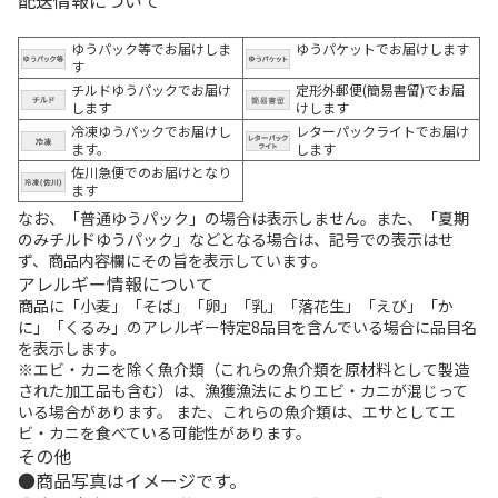
ゆうパック等でお届けしま
ゆうパケットでお届けします
す
チルドゆうパックでお届け
定形外郵便(簡易書留)でお届
します
けします
冷凍ゆうパックでお届けし
レターパックライトでお届け
ます。
します
佐川急便でのお届けとなり
ます
なお、「普通ゆうパック」の場合は表示しません。また、「夏期
のみチルドゆうパック」などとなる場合は、記号での表示はせ
ず、商品内容欄にその旨を表示しています。
アレルギー情報について
商品に「小麦」「そば」「卵」「乳」「落花生」「えび」「か
に」「くるみ」のアレルギー特定8品目を含んでいる場合に品目名
を表示します。
※エビ・カニを除く魚介類（これらの魚介類を原材料として製造
された加工品も含む）は、漁獲漁法によりエビ・カニが混じって
いる場合があります。 また、これらの魚介類は、エサとしてエ
ビ・カニを食べている可能性があります。
その他
商品写真はイメージです。