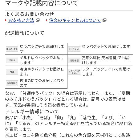
マークや記載内容について
よくあるお問い合わせ
お支払い方法
注文のキャンセルについて
配送情報について
ゆうパック等でお届けしま
ゆうパケットでお届けします
す
チルドゆうパックでお届け
定形外郵便(簡易書留)でお届
します
けします
冷凍ゆうパックでお届けし
レターパックライトでお届け
ます。
します
佐川急便でのお届けとなり
ます
なお、「普通ゆうパック」の場合は表示しません。また、「夏期
のみチルドゆうパック」などとなる場合は、記号での表示はせ
ず、商品内容欄にその旨を表示しています。
アレルギー情報について
商品に「小麦」「そば」「卵」「乳」「落花生」「えび」「か
に」「くるみ」のアレルギー特定8品目を含んでいる場合に品目名
を表示します。
※エビ・カニを除く魚介類（これらの魚介類を原材料として製造