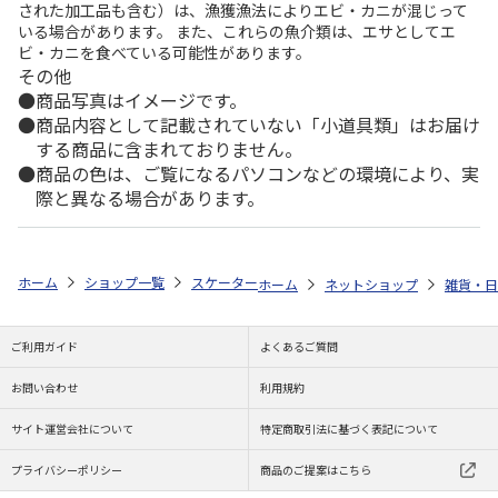
された加工品も含む）は、漁獲漁法によりエビ・カニが混じって
いる場合があります。 また、これらの魚介類は、エサとしてエ
ビ・カニを食べている可能性があります。
その他
商品写真はイメージです。
商品内容として記載されていない「小道具類」はお届け
する商品に含まれておりません。
商品の色は、ご覧になるパソコンなどの環境により、実
際と異なる場合があります。
ホーム
ショップ一覧
スケーター
マスコット付アクリル箸(21cm) SNOO
ホーム
ネットショップ
雑貨・日
ご利用ガイド
よくあるご質問
お問い合わせ
利用規約
サイト運営会社について
特定商取引法に基づく表記について
プライバシーポリシー
商品のご提案はこちら