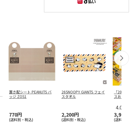
置き配シート PEANUTS バ
26SNOOPY GIANTS フェイ
「20点以上
U
ッジ ZOS1
スタオル
スおたすけ
4.0
（18
770円
2,200円
3,980円
(送料別・税込)
(送料別・税込)
(送料・税込)