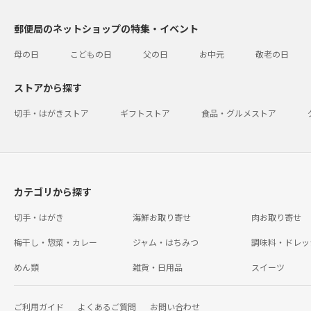
郵便局のネットショップの特集・イベント
母の日
こどもの日
父の日
お中元
敬老の日
ストアから探す
切手・はがきストア
ギフトストア
食品・グルメストア
カテゴリから探す
切手・はがき
海鮮お取り寄せ
肉お取り寄せ
梅干し・惣菜・カレー
ジャム・はちみつ
調味料・ドレッ
めん類
雑貨・日用品
スイーツ
ご利用ガイド
よくあるご質問
お問い合わせ