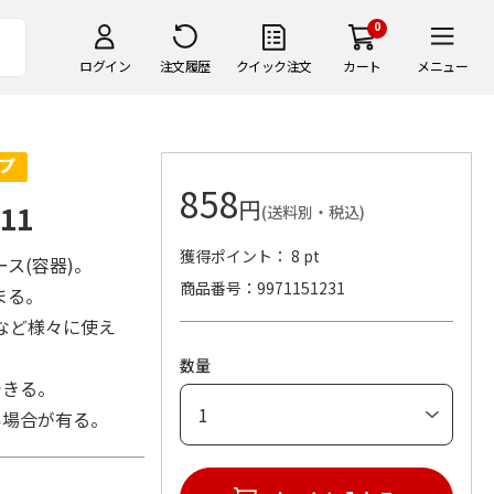
0
ログイン
注文履歴
クイック注文
カート
メニュー
858
円
11
(送料別・税込)
獲得ポイント： 8 pt
ス(容器)。
商品番号
9971151231
まる。
など様々に使え
数量
できる。
い場合が有る。