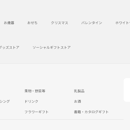
お歳暮
おせち
クリスマス
バレンタイン
ホワイト
グッズストア
ソーシャルギフトストア
果物・野菜等
乳製品
シング
ドリンク
お酒
フラワーギフト
書籍・カタログギフト