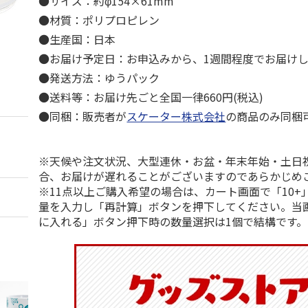
●サイズ：約φ154×61mm
●材質：ポリプロピレン
●生産国：日本
●お届け予定日：お申込みから、1週間程度でお届け
●発送方法：ゆうパック
●送料等：お届け先ごと全国一律660円(税込)
●同梱：販売者が
スケーター株式会社
の商品のみ同梱
※天候や注文状況、大型連休・お盆・年末年始・土日
合、お届けが遅れることがございますのであらかじめ
※11点以上ご購入希望の場合は、カート画面で「10+
量を入力し「再計算」ボタンを押下してください。当
に入れる」ボタン押下時の数量選択は1個で結構です。