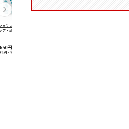
たま乱太郎 マグ
抗菌食洗機対応 ふ
陶器ダイカットマグ
マスコット入
ップ・乱太郎・き
わっと弁当箱 530ml
カップ ポムポムプ
ンクボトル 
丸・しんべヱ・山
水森亜土 PF
…
リン CHMGD4
キティ PSPR
伝
…
,650円
1,760円
2,970円
3,300円
送料別・税込)
(送料別・税込)
(送料別・税込)
(送料別・税込