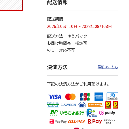
配送情報
配送期間
りドリ
ふわっとフタタイト
コーデュロイ生地ラ
八角形ステンレスマ
2026年06月10日～2028年08月08日
ハロー
ランチボックス角型
ンチバッグ ハロー
グボトル 500ml リ
5MC
パペットスンスン
キティ KCOB2
ラックマ リラッ
…
配送方法
ゆうパック
R
…
お届け時間帯
指定可
1,485円
2,200円
4,510円
のし
対応不可
)
(送料別・税込)
(送料別・税込)
(送料別・税込)
決済方法
詳細はこちら
下記の決済方法がご利用頂けます。