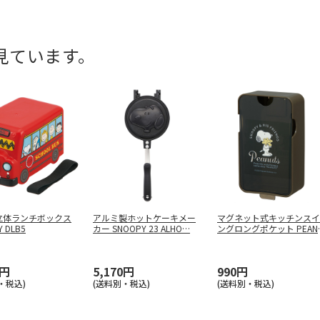
見ています。
立体ランチボックス
アルミ製ホットケーキメー
マグネット式キッチンスイ
 DLB5
カー SNOOPY 23 ALHO
…
ングロングポケット PEAN
TS
…
0円
5,170円
990円
・税込)
(送料別・税込)
(送料別・税込)