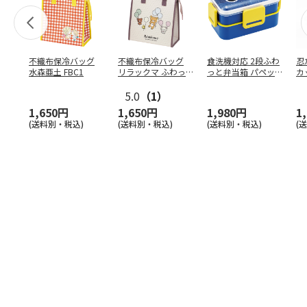
不織布保冷バッグ
不織布保冷バッグ
食洗機対応 2段ふわ
忍
水森亜土 FBC1
リラックマ ふわっ
っと弁当箱 パペッ
カ
と風船 FBC1
トスンスン PFLW
…
り
5.0
（1）
田
1,650円
1,650円
1,980円
1
(送料別・税込)
(送料別・税込)
(送料別・税込)
(