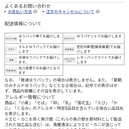
よくあるお問い合わせ
お支払い方法
注文のキャンセルについて
配送情報について
ゆうパック等でお届けしま
ゆうパケットでお届けします
す
チルドゆうパックでお届け
定形外郵便(簡易書留)でお届
します
けします
冷凍ゆうパックでお届けし
レターパックライトでお届け
ます。
します
佐川急便でのお届けとなり
ます
なお、「普通ゆうパック」の場合は表示しません。また、「夏期
のみチルドゆうパック」などとなる場合は、記号での表示はせ
ず、商品内容欄にその旨を表示しています。
アレルギー情報について
商品に「小麦」「そば」「卵」「乳」「落花生」「えび」「か
に」「くるみ」のアレルギー特定8品目を含んでいる場合に品目名
を表示します。
※エビ・カニを除く魚介類（これらの魚介類を原材料として製造
された加工品も含む）は、漁獲漁法によりエビ・カニが混じって