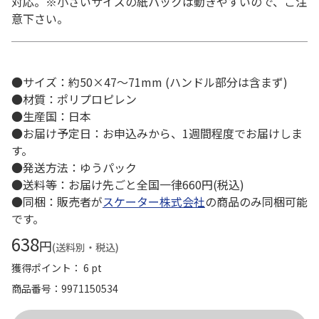
対応。※小さいサイズの紙パックは動きやすいので、ご注
意下さい。
●サイズ：約50×47～71mm (ハンドル部分は含まず)
●材質：ポリプロピレン
●生産国：日本
●お届け予定日：お申込みから、1週間程度でお届けしま
す。
●発送方法：ゆうパック
●送料等：お届け先ごと全国一律660円(税込)
●同梱：販売者が
スケーター株式会社
の商品のみ同梱可能
です。
638
円
(送料別・税込)
獲得ポイント： 6 pt
商品番号
9971150534