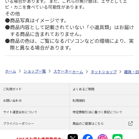
いる場合があります。 また、これらの魚介類は、エサとしてエ
ビ・カニを食べている可能性があります。
その他
商品写真はイメージです。
商品内容として記載されていない「小道具類」はお届け
する商品に含まれておりません。
商品の色は、ご覧になるパソコンなどの環境により、実
際と異なる場合があります。
ホーム
ショップ一覧
スケーター
折りたたみ紙パック飲料ホルダー しま
ホーム
ネットショップ
雑貨・日
ご利用ガイド
よくあるご質問
お問い合わせ
利用規約
サイト運営会社について
特定商取引法に基づく表記について
プライバシーポリシー
商品のご提案はこちら
SNSでお得な情報発信中