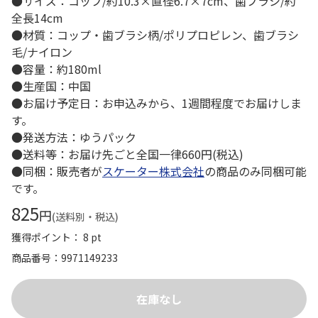
●サイズ：コップ/約10.3×直径6.7×7cm、歯ブラシ/約
全長14cm
●材質：コップ・歯ブラシ柄/ポリプロピレン、歯ブラシ
毛/ナイロン
●容量：約180ml
●生産国：中国
●お届け予定日：お申込みから、1週間程度でお届けしま
す。
●発送方法：ゆうパック
●送料等：お届け先ごと全国一律660円(税込)
●同梱：販売者が
スケーター株式会社
の商品のみ同梱可能
です。
825
円
(送料別・税込)
獲得ポイント： 8 pt
商品番号
9971149233