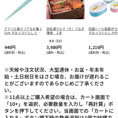
アクリル製クリアなお箸 2
浜名湖マルマ（Ｒ）うなぎ
抗菌シール容器3P
1cm すみっコぐらし とか
蒲焼 ２本
すみっコぐらし か
げ AAC45
とすみっコキャンプ
4.8
（11）
440円
3,980円
1,210円
(送料別・税込)
(送料・税込)
(送料別・税込)
※天候や注文状況、大型連休・お盆・年末年
始・土日祝日をはさむ場合、お届けが遅れるこ
とがございますのであらかじめご了承くださ
い。
※11点以上ご購入希望の場合は、カート画面で
「10+」を選択、必要数量を入力し「再計算」ボ
タンを押下してください。当画面での「カートに
入れる」ボタン押下時の数量選択は1個で結構で