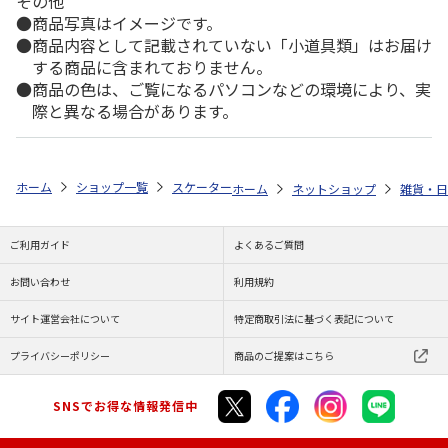
その他
商品写真はイメージです。
商品内容として記載されていない「小道具類」はお届け
する商品に含まれておりません。
商品の色は、ご覧になるパソコンなどの環境により、実
際と異なる場合があります。
ホーム
ショップ一覧
スケーター
スタンド付コップ＆歯ブラシセット(園
ホーム
ネットショップ
雑貨・日
ご利用ガイド
よくあるご質問
お問い合わせ
利用規約
サイト運営会社について
特定商取引法に基づく表記について
プライバシーポリシー
商品のご提案はこちら
SNSでお得な情報発信中