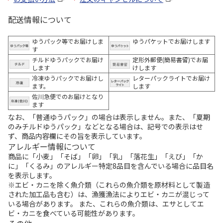
配送情報について
ゆうパック等でお届けしま
ゆうパケットでお届けします
す
チルドゆうパックでお届け
定形外郵便(簡易書留)でお届
します
けします
冷凍ゆうパックでお届けし
レターパックライトでお届け
ます。
します
佐川急便でのお届けとなり
ます
なお、「普通ゆうパック」の場合は表示しません。また、「夏期
のみチルドゆうパック」などとなる場合は、記号での表示はせ
ず、商品内容欄にその旨を表示しています。
アレルギー情報について
商品に「小麦」「そば」「卵」「乳」「落花生」「えび」「か
に」「くるみ」のアレルギー特定8品目を含んでいる場合に品目名
を表示します。
※エビ・カニを除く魚介類（これらの魚介類を原材料として製造
された加工品も含む）は、漁獲漁法によりエビ・カニが混じって
いる場合があります。 また、これらの魚介類は、エサとしてエ
ビ・カニを食べている可能性があります。