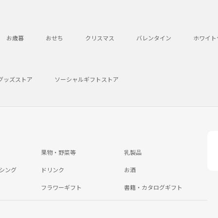
お歳暮
おせち
クリスマス
バレンタイン
ホワイト
グッズストア
ソーシャルギフトストア
果物・野菜等
乳製品
シング
ドリンク
お酒
フラワーギフト
書籍・カタログギフト