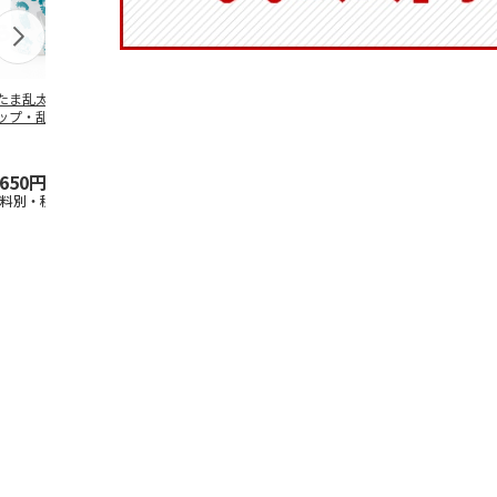
たま乱太郎 マグ
陶器ダイカットマグ
抗菌食洗機対応 ふ
ふわっとフタ
ップ・乱太郎・き
カップ ポムポムプ
わっと弁当箱 530ml
ランチボック
丸・しんべヱ・山
リン CHMGD4
水森亜土 PF
…
パペットスン
伝
…
R
…
,650円
2,970円
1,760円
1,485円
送料別・税込)
(送料別・税込)
(送料別・税込)
(送料別・税込