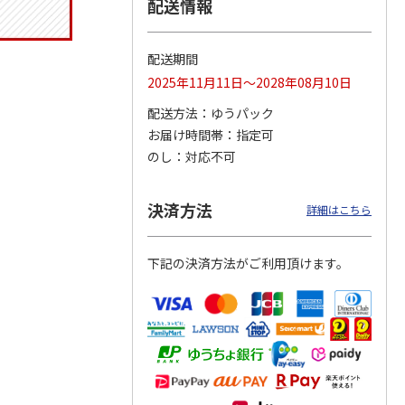
配送情報
配送期間
タイト
マスコット入りドリ
コーデュロイ生地ラ
マスコット付箸・箸
2025年11月11日～2028年08月10日
ス角型
ンクボトル ハロー
ンチバッグ ハロー
置きセット 21cm 干
スン
キティ PSPR5MC
キティ KCOB2
支箸 ポムポムプ
…
配送方法
ゆうパック
お届け時間帯
指定可
3,300円
2,200円
1,320円
のし
対応不可
)
(送料別・税込)
(送料別・税込)
(送料別・税込)
決済方法
詳細はこちら
下記の決済方法がご利用頂けます。