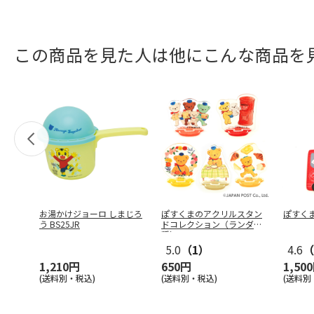
この商品を見た人は他にこんな商品を
お湯かけジョーロ しまじろ
ぽすくまのアクリルスタン
ぽすくま
う BS25JR
ドコレクション（ランダム1
種）
5.0
（1）
4.6
（
1,210円
650円
1,50
(送料別・税込)
(送料別・税込)
(送料別