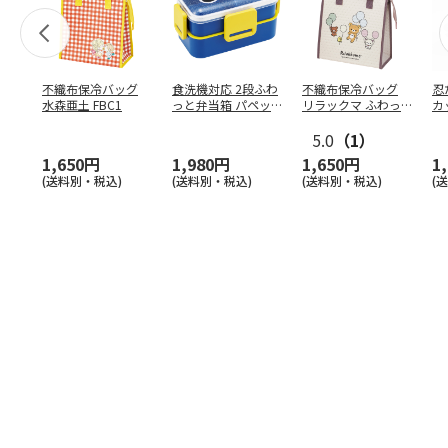
不織布保冷バッグ
食洗機対応 2段ふわ
不織布保冷バッグ
忍
水森亜土 FBC1
っと弁当箱 パペッ
リラックマ ふわっ
カ
トスンスン PFLW
…
と風船 FBC1
り
5.0
（1）
田
1,650円
1,980円
1,650円
1
(送料別・税込)
(送料別・税込)
(送料別・税込)
(