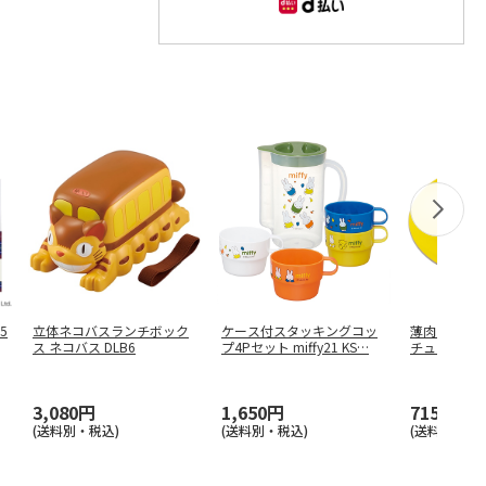
5
立体ネコバスランチボック
ケース付スタッキングコッ
薄肉メラミン
ス ネコバス DLB6
プ4Pセット miffy21 KS
…
チュウフェイス
3,080円
1,650円
715円
(送料別・税込)
(送料別・税込)
(送料別・税込