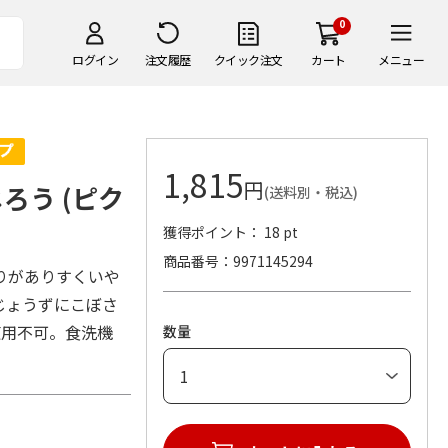
0
ログイン
注文履歴
クイック注文
カート
メニュー
1,815
円
ろう (ピク
(送料別・税込)
獲得ポイント： 18 pt
商品番号
9971145294
りがありすくいや
じょうずにこぼさ
使用不可。食洗機
数量