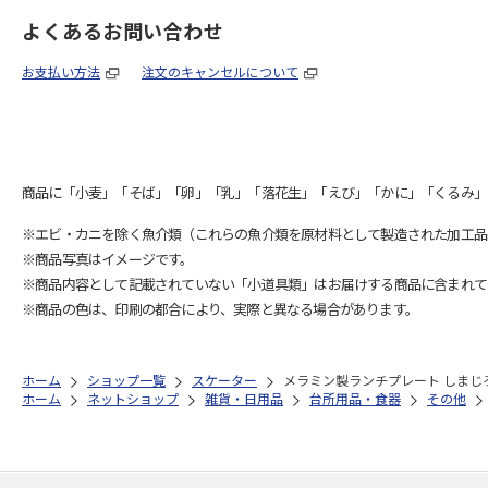
よくあるお問い合わせ
お支払い方法
注文のキャンセルについて
商品に「小麦」「そば」「卵」「乳」「落花生」「えび」「かに」「くるみ」
※エビ・カニを除く魚介類（これらの魚介類を原材料として製造された加工品
※商品写真はイメージです。
※商品内容として記載されていない「小道具類」はお届けする商品に含まれて
※商品の色は、印刷の都合により、実際と異なる場合があります。
ホーム
ショップ一覧
スケーター
メラミン製ランチプレート しまじろう
ホーム
ネットショップ
雑貨・日用品
台所用品・食器
その他