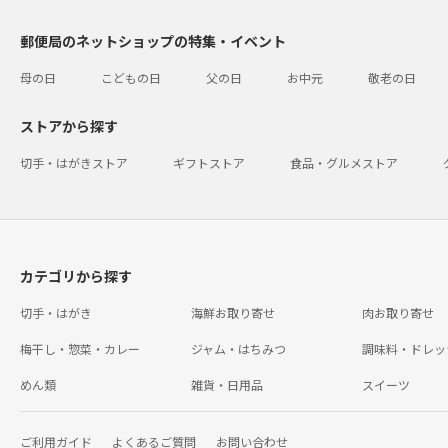
郵便局のネットショップの特集・イベント
母の日
こどもの日
父の日
お中元
敬老の日
ストアから探す
切手・はがきストア
ギフトストア
食品・グルメストア
カテゴリから探す
切手・はがき
海鮮お取り寄せ
肉お取り寄せ
梅干し・惣菜・カレー
ジャム・はちみつ
調味料・ドレッ
めん類
雑貨・日用品
スイーツ
ご利用ガイド
よくあるご質問
お問い合わせ