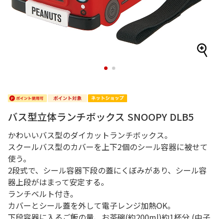
1
2
バス型立体ランチボックス SNOOPY DLB5
かわいいバス型のダイカットランチボックス。
スクールバス型のカバーを上下2個のシール容器に被せて
使う。
2段式で、シール容器下段の蓋にくぼみがあり、シール容
器上段がはまって安定する。
ランチベルト付き。
カバーとシール蓋を外して電子レンジ加熱OK。
下段容器に入るご飯の量、お茶碗(約200ml)約1杯分 (中子