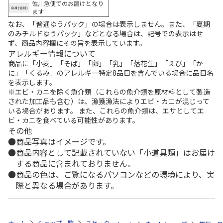
佐川急便でのお届けとなり
ます
なお、「普通ゆうパック」の場合は表示しません。また、「夏期
のみチルドゆうパック」などとなる場合は、記号での表示はせ
ず、商品内容欄にその旨を表示しています。
アレルギー情報について
商品に「小麦」「そば」「卵」「乳」「落花生」「えび」「か
に」「くるみ」のアレルギー特定8品目を含んでいる場合に品目名
を表示します。
※エビ・カニを除く魚介類（これらの魚介類を原材料として製造
された加工品も含む）は、漁獲漁法によりエビ・カニが混じって
いる場合があります。 また、これらの魚介類は、エサとしてエ
ビ・カニを食べている可能性があります。
その他
商品写真はイメージです。
商品内容として記載されていない「小道具類」はお届け
する商品に含まれておりません。
商品の色は、ご覧になるパソコンなどの環境により、実
際と異なる場合があります。
ホーム
ショップ一覧
スケーター
バス型立体ランチボックス SNOOPY 