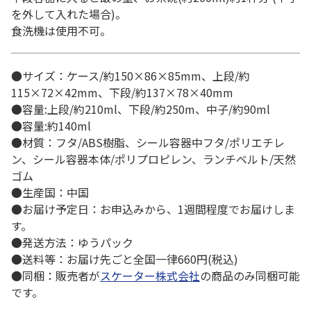
を外して入れた場合)。
食洗機は使用不可。
●サイズ：ケース/約150×86×85mm、上段/約
115×72×42mm、下段/約137×78×40mm
●容量:上段/約210ml、下段/約250m、中子/約90ml
●容量:約140ml
●材質：フタ/ABS樹脂、シール容器中フタ/ポリエチレ
ン、シール容器本体/ポリプロピレン、ランチベルト/天然
ゴム
●生産国：中国
●お届け予定日：お申込みから、1週間程度でお届けしま
す。
●発送方法：ゆうパック
●送料等：お届け先ごと全国一律660円(税込)
●同梱：販売者が
スケーター株式会社
の商品のみ同梱可能
です。