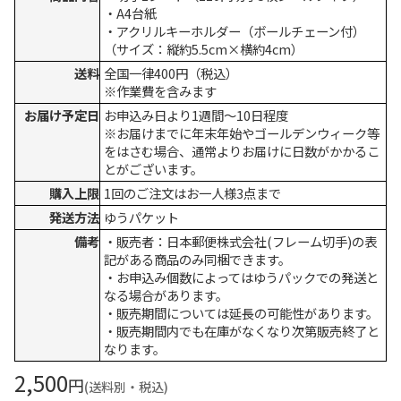
・A4台紙
・アクリルキーホルダー（ボールチェーン付）
（サイズ：縦約5.5cm×横約4cm）
送料
全国一律400円（税込）
※作業費を含みます
お届け予定日
お申込み日より1週間～10日程度
※お届けまでに年末年始やゴールデンウィーク等
をはさむ場合、通常よりお届けに日数がかかるこ
とがございます。
購入上限
1回のご注文はお一人様3点まで
発送方法
ゆうパケット
備考
・販売者：日本郵便株式会社(フレーム切手)の表
記がある商品のみ同梱できます。
・お申込み個数によってはゆうパックでの発送と
なる場合があります。
・販売期間については延長の可能性があります。
・販売期間内でも在庫がなくなり次第販売終了と
なります。
2,500
円
(送料別・税込)