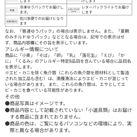
します
けします
冷凍ゆうパックでお届けし
レターパックライトでお届け
ます。
します
佐川急便でのお届けとなり
ます
なお、「普通ゆうパック」の場合は表示しません。また、「夏期
のみチルドゆうパック」などとなる場合は、記号での表示はせ
ず、商品内容欄にその旨を表示しています。
アレルギー情報について
商品に「小麦」「そば」「卵」「乳」「落花生」「えび」「か
に」「くるみ」のアレルギー特定8品目を含んでいる場合に品目名
を表示します。
※エビ・カニを除く魚介類（これらの魚介類を原材料として製造
された加工品も含む）は、漁獲漁法によりエビ・カニが混じって
いる場合があります。 また、これらの魚介類は、エサとしてエ
ビ・カニを食べている可能性があります。
その他
商品写真はイメージです。
商品内容として記載されていない「小道具類」はお届け
する商品に含まれておりません。
商品の色は、ご覧になるパソコンなどの環境により、実
際と異なる場合があります。