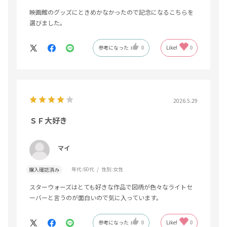
映画館のグッズにときめかなかったので記念になるこちらを
選びました。
参考になった
0
Like!
0
2026.5.29
ＳＦ大好き
マイ
年代:
60代
性別:
女性
購入確認済み
スターウォーズはとても好きな作品で図柄が色々なライトセ
ーバーと言うのが面白いので気に入っています。
参考になった
0
Like!
0