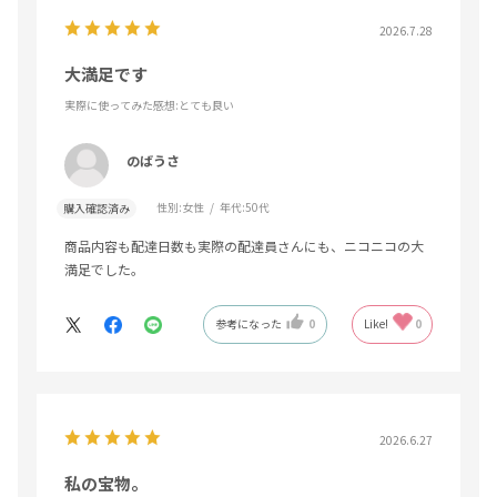
2026.7.28
大満足です
実際に使ってみた感想
:とても良い
のばうさ
性別:
女性
年代:
50代
購入確認済み
商品内容も配達日数も実際の配達員さんにも、ニコニコの大
満足でした。
参考になった
0
Like!
0
2026.6.27
私の宝物。