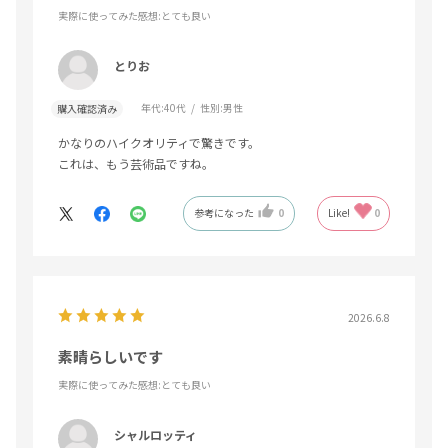
実際に使ってみた感想
:とても良い
とりお
年代:
40代
性別:
男性
購入確認済み
かなりのハイクオリティで驚きです。
これは、もう芸術品ですね。
参考になった
0
Like!
0
2026.6.8
素晴らしいです
実際に使ってみた感想
:とても良い
シャルロッティ