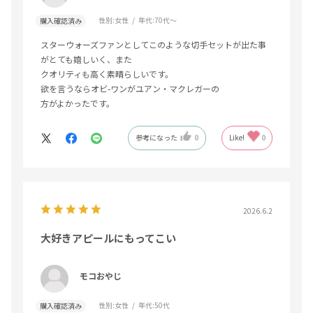
性別:
女性
年代:
70代～
購入確認済み
スターウォーズファンとしてこのような切手セットが出た事
がとても嬉しいく、また
クオリティも高く素晴らしいです。
欲を言うならオビ-ワンがユアン・マクレガーの
方がよかったです。
参考になった
0
Like!
0
2026.6.2
大好きアピールにもってこい
モコおやじ
性別:
女性
年代:
50代
購入確認済み