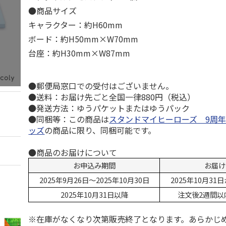
●商品サイズ
キャラクター：約H60mm
ボード：約H50mm×W70mm
台座：約H30mm×W87mm
●郵便局窓口での受付はございません。
●送料：お届け先ごと全国一律880円（税込）
●発送方法：ゆうパケットまたはゆうパック
●同梱等：この商品は
スタンドマイヒーローズ 9周
ッズ
の商品に限り、同梱可能です。
●商品のお届けについて
お申込み期間
お届け
2025年9月26日～2025年10月30日
2025年10月3
2025年10月31日以降
注文後2週間以
※在庫がなくなり次第販売終了となります。あらかじ