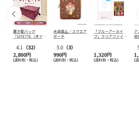
置き配バッグ
水森亜土／スクエア
「ブルーアーカイ
ア
「OITETTE（オイテ
ポーチ
ブ」クリアファイル
奇
ッテ）」
&ステッカーセット
風
4.1
（32）
5.0
（3）
セ
2,800円
990円
1,320円
1
(送料別・税込)
(送料別・税込)
(送料別・税込)
(