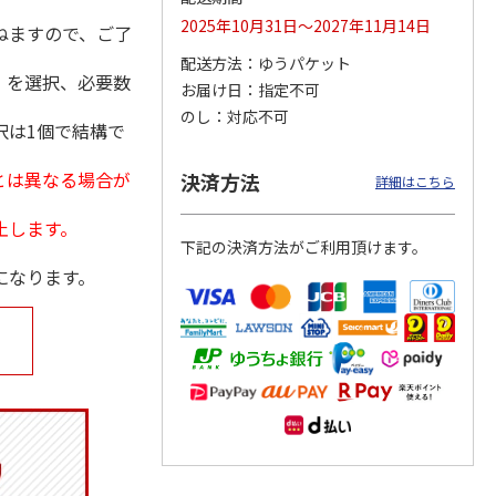
2025年10月31日～2027年11月14日
ねますので、ご了
配送方法
ゆうパケット
」を選択、必要数
お届け日
指定不可
月場所
リラックマ／クリア
「犬夜叉」アクリル
大谷翔平 THE
のし
対応不可
択は1個で結構で
製小判
ファイル３点セット
ジオラマスタンド
GOLDEN TWO-WAY
（殺生丸）
アクリルス
…
5.0
（4）
5.0
（4）
とは異なる場合が
決済方法
詳細はこちら
円
750円
3,300円
2,750円
(送料別・税込)
(送料別・税込)
(送料別・税込)
止します。
下記の決済方法がご利用頂けます。
になります。