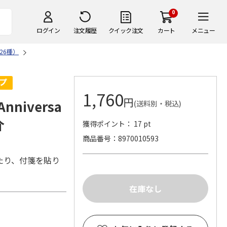
0
ログイン
注文履歴
クイック注文
カート
メニュー
26種）
1,760
円
niversa
(送料別・税込)
介
獲得ポイント： 17 pt
商品番号
8970010593
たり、付箋を貼り