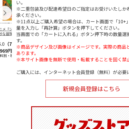
い。
※二重包装及び配達希望日のご指定はお受けいたしか
承ください。
※11点以上ご購入希望の場合は、カート画面で「10+
量を入力し「再計算」ボタンを押下してください。
ニメ『ジョジョの
水森亜土／ステッカ
リラックマ／マルチ
令和八年七
当画面での「カートに入れる」ボタン押下時の数量選
妙な冒険 黄金の
ーセット
ケース
優勝力士純金
』チョコラータと
【安青錦】
す。
ッ
5.0
…
（7）
5.0
（6）
※商品デザイン及び画像はイメージです。実際の商品
,969円
600円
1,100円
605,000
あります。
送料別・税込)
(送料別・税込)
(送料別・税込)
(送料・税込)
※本サイト画像を無断で使用・転載することを固く禁
ご購入には、インターネット会員登録（無料）が必要
新規会員登録はこちら