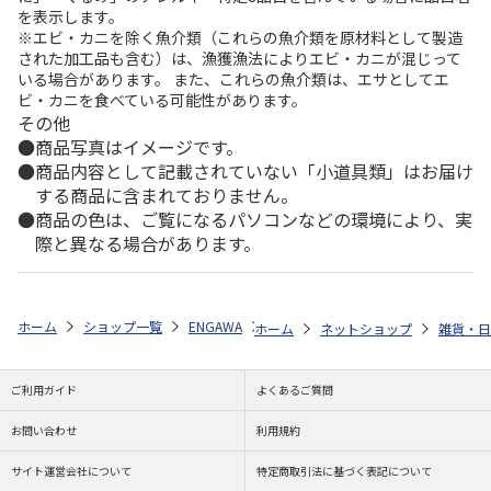
を表示します。
※エビ・カニを除く魚介類（これらの魚介類を原材料として製造
された加工品も含む）は、漁獲漁法によりエビ・カニが混じって
いる場合があります。 また、これらの魚介類は、エサとしてエ
ビ・カニを食べている可能性があります。
その他
商品写真はイメージです。
商品内容として記載されていない「小道具類」はお届け
する商品に含まれておりません。
商品の色は、ご覧になるパソコンなどの環境により、実
際と異なる場合があります。
ホーム
ショップ一覧
ENGAWA
「スタンドマイヒーローズ」9th Anni
ホーム
ネットショップ
雑貨・日
ご利用ガイド
よくあるご質問
お問い合わせ
利用規約
サイト運営会社について
特定商取引法に基づく表記について