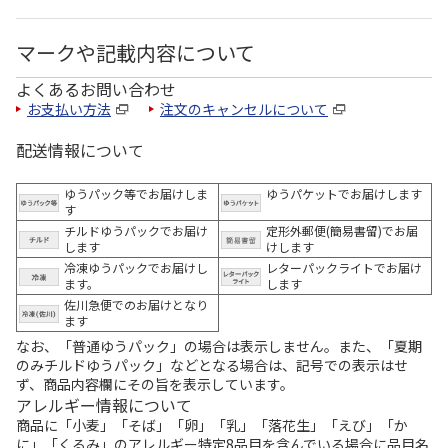
マークや記載内容について
よくあるお問い合わせ
お支払い方法
注文のキャンセルについて
配送情報について
ゆうパック等でお届けしま
ゆうパケットでお届けします
す
チルドゆうパックでお届け
定形外郵便(簡易書留)でお届
します
けします
冷凍ゆうパックでお届けし
レターパックライトでお届け
ます。
します
佐川急便でのお届けとなり
ます
なお、「普通ゆうパック」の場合は表示しません。また、「夏期
のみチルドゆうパック」などとなる場合は、記号での表示はせ
ず、商品内容欄にその旨を表示しています。
アレルギー情報について
商品に「小麦」「そば」「卵」「乳」「落花生」「えび」「か
に」「くるみ」のアレルギー特定8品目を含んでいる場合に品目名