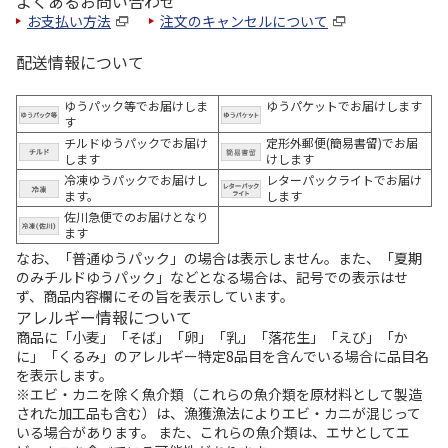
よくあるお問い合わせ
お支払い方法
注文のキャンセルについて
配送情報について
ゆうパック等でお届けしま
ゆうパケットでお届けします
す
チルドゆうパックでお届け
定形外郵便(簡易書留)でお届
します
けします
冷凍ゆうパックでお届けし
レターパックライトでお届け
ます。
します
佐川急便でのお届けとなり
ます
なお、「普通ゆうパック」の場合は表示しません。また、「夏期
のみチルドゆうパック」などとなる場合は、記号での表示はせ
ず、商品内容欄にその旨を表示しています。
アレルギー情報について
商品に「小麦」「そば」「卵」「乳」「落花生」「えび」「か
に」「くるみ」のアレルギー特定8品目を含んでいる場合に品目名
を表示します。
※エビ・カニを除く魚介類（これらの魚介類を原材料として製造
された加工品も含む）は、漁獲漁法によりエビ・カニが混じって
いる場合があります。 また、これらの魚介類は、エサとしてエ