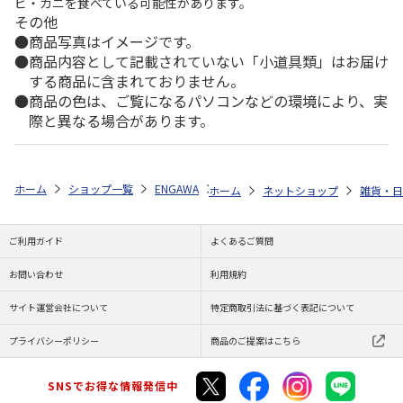
ビ・カニを食べている可能性があります。
その他
商品写真はイメージです。
商品内容として記載されていない「小道具類」はお届け
する商品に含まれておりません。
商品の色は、ご覧になるパソコンなどの環境により、実
際と異なる場合があります。
ホーム
ショップ一覧
ENGAWA
「スタンドマイヒーローズ」9th Anni
ホーム
ネットショップ
雑貨・日
ご利用ガイド
よくあるご質問
お問い合わせ
利用規約
サイト運営会社について
特定商取引法に基づく表記について
プライバシーポリシー
商品のご提案はこちら
SNSでお得な情報発信中