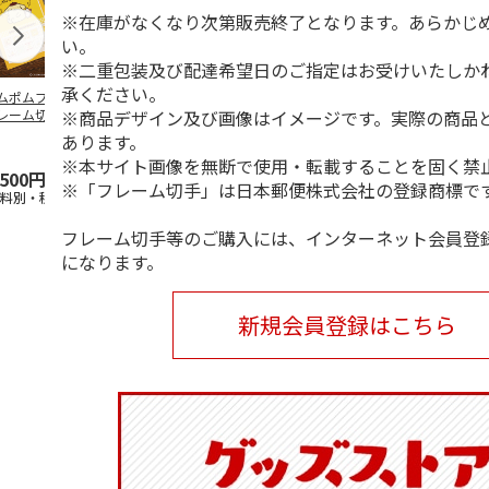
※在庫がなくなり次第販売終了となります。あらかじ
い。
※二重包装及び配達希望日のご指定はお受けいたしか
承ください。
ムポムプリン30th
ワンピース「エルバ
TVアニメ「聖闘士星
「昭和100年
※商品デザイン及び画像はイメージです。実際の商品
レーム切手
フ編」フレーム切手
矢」40周年記念フレ
昭和の鉄道フ
&ポストカードセッ
ーム切手セット
切手セット Vo
あります。
ト
4.8
（6）
（黄
5.0
…
（3）
4.8
（11
※本サイト画像を無断で使用・転載することを固く禁
,500円
5,500円
6,050円
4,400円
※「フレーム切手」は日本郵便株式会社の登録商標で
送料別・税込)
(送料別・税込)
(送料別・税込)
(送料別・税込
フレーム切手等のご購入には、インターネット会員登
になります。
新規会員登録はこちら