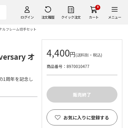
0
ログイン
注文履歴
クイック注文
カート
メニュー
オリジナルフレーム切手セット
4,400
円
rsary オ
(送料別・税込)
商品番号
8970010477
の1周年を記念し
お気に入りに登録する