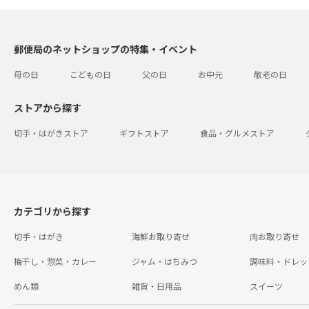
郵便局のネットショップの特集・イベント
母の日
こどもの日
父の日
お中元
敬老の日
ストアから探す
切手・はがきストア
ギフトストア
食品・グルメストア
カテゴリから探す
切手・はがき
海鮮お取り寄せ
肉お取り寄せ
梅干し・惣菜・カレー
ジャム・はちみつ
調味料・ドレッ
めん類
雑貨・日用品
スイーツ