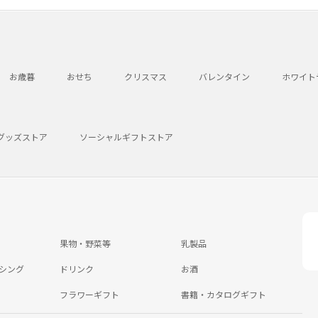
お歳暮
おせち
クリスマス
バレンタイン
ホワイト
グッズストア
ソーシャルギフトストア
果物・野菜等
乳製品
シング
ドリンク
お酒
フラワーギフト
書籍・カタログギフト