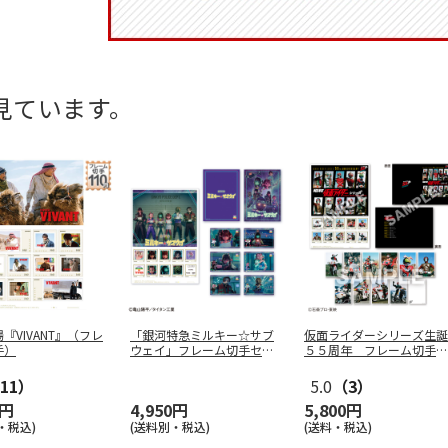
見ています。
『VIVANT』（フレ
「銀河特急ミルキー☆サブ
仮面ライダーシリーズ生誕
手）
ウェイ」フレーム切手セッ
５５周年 フレーム切手セ
ト
ット
11）
5.0
（3）
0円
4,950円
5,800円
・税込)
(送料別・税込)
(送料・税込)