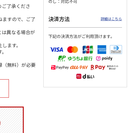
のし
対応不可
めご了承くださ
決済方法
ねますので、ご了
詳細はこちら
」記念
ポムポムプリン30th
仮面ライダーシリー
TVアニメ「聖闘士星
とは異なる場合が
レーム
おまとめセット
ズ生誕５５周年 フ
矢」40周年記念フレ
下記の決済方法がご利用頂けます。
l
…
レーム切手セット
ーム切手セット
）
5.0
（3）
（青
5.0
…
（1）
止します。
20,130円
5,800円
4,950円
す。
)
(送料別・税込)
(送料・税込)
(送料別・税込)
録（無料）が必要