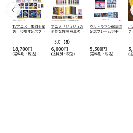
TVアニメ「聖闘士星
アニメ『ジョジョの
ウルトラマン60周年
ポ
矢」40周年記念フレ
奇妙な冒険 黄金の
記念フレーム切手コ
フ
ーム切手セット
風』スペシャルフレ
レクションスタンダ
（コ
…
ーム
5.0
…
（8）
ー
…
18,700円
6,600円
5,500円
5
(送料別・税込)
(送料別・税込)
(送料別・税込)
(