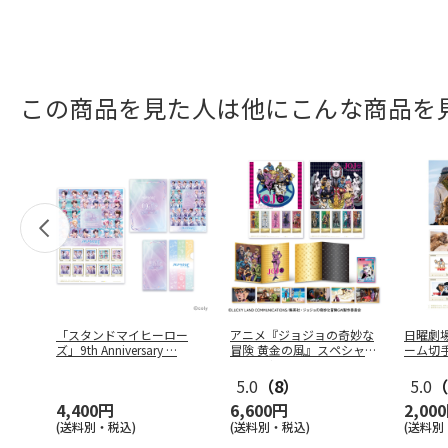
この商品を見た人は他にこんな商品を
「スタンドマイヒーロー
アニメ『ジョジョの奇妙な
日曜劇場
ズ」9th Anniversary
…
冒険 黄金の風』スペシャル
ーム切
フレーム
…
5.0
（8）
5.0
（
4,400円
6,600円
2,00
(送料別・税込)
(送料別・税込)
(送料別