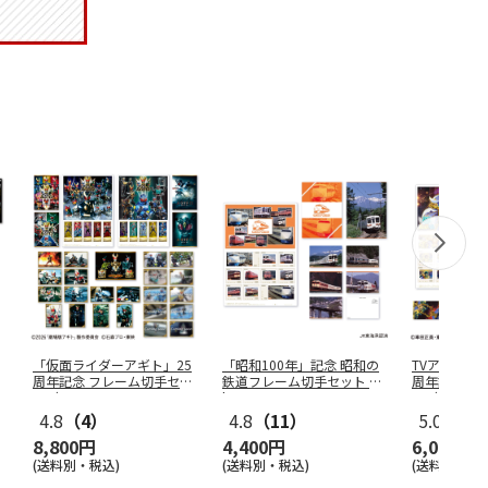
「仮面ライダーアギト」25
「昭和100年」記念 昭和の
TVアニメ「
周年記念 フレーム切手セッ
鉄道フレーム切手セット Vo
周年記念フ
ト（コ
…
l
…
ト（黄
…
4.8
（4）
4.8
（11）
5.0
（3）
8,800円
4,400円
6,050円
(送料別・税込)
(送料別・税込)
(送料別・税込