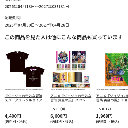
2026年04月13日～2027年03月31日
配送期間
2025年07月30日～2027年04月28日
この商品を見た人は他にこんな商品も買っています
『ジョジョの奇妙な冒険
アニメ『ジョジョの奇妙な
アニメ『ジョジョの
スターダストクルセイダー
冒険 黄金の風』スペシャ
冒険 黄金の風』チ
ス』 ワールドツアーTシャ
ルフレーム切手セット
ータとセッコのよし
ツ S
ーホルダー
5.0
（8）
5.0
（7）
4,400円
6,600円
1,969円
(送料別・税込)
(送料別・税込)
(送料別・税込)