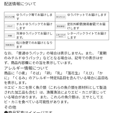
配送情報について
ゆうパック等でお届けしま
ゆうパケットでお届けします
す
チルドゆうパックでお届け
定形外郵便(簡易書留)でお届
します
けします
冷凍ゆうパックでお届けし
レターパックライトでお届け
ます。
します
佐川急便でのお届けとなり
ます
なお、「普通ゆうパック」の場合は表示しません。また、「夏期
のみチルドゆうパック」などとなる場合は、記号での表示はせ
ず、商品内容欄にその旨を表示しています。
アレルギー情報について
商品に「小麦」「そば」「卵」「乳」「落花生」「えび」「か
に」「くるみ」のアレルギー特定8品目を含んでいる場合に品目名
を表示します。
※エビ・カニを除く魚介類（これらの魚介類を原材料として製造
された加工品も含む）は、漁獲漁法によりエビ・カニが混じって
いる場合があります。 また、これらの魚介類は、エサとしてエ
ビ・カニを食べている可能性があります。
その他
商品写真はイメージです。