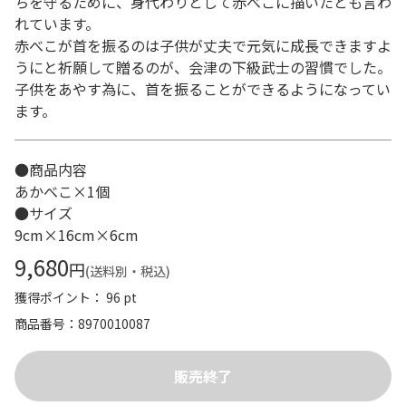
ちを守るために、身代わりとして赤べこに描いたとも言わ
れています。
赤べこが首を振るのは子供が丈夫で元気に成長できますよ
うにと祈願して贈るのが、会津の下級武士の習慣でした。
子供をあやす為に、首を振ることができるようになってい
ます。
●商品内容
あかべこ×1個
●サイズ
9cm×16cm×6cm
9,680
円
(送料別・税込)
獲得ポイント： 96 pt
商品番号
8970010087