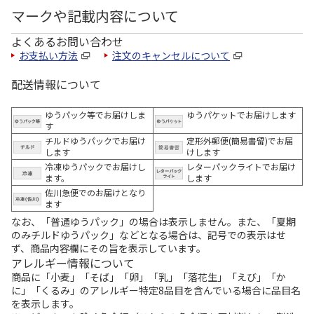
マークや記載内容について
よくあるお問い合わせ
お支払い方法
注文のキャンセルについて
配送情報について
ゆうパック等でお届けしま
ゆうパケットでお届けします
す
チルドゆうパックでお届け
定形外郵便(簡易書留)でお届
します
けします
冷凍ゆうパックでお届けし
レターパックライトでお届け
ます。
します
佐川急便でのお届けとなり
ます
なお、「普通ゆうパック」の場合は表示しません。また、「夏期
のみチルドゆうパック」などとなる場合は、記号での表示はせ
ず、商品内容欄にその旨を表示しています。
アレルギー情報について
商品に「小麦」「そば」「卵」「乳」「落花生」「えび」「か
に」「くるみ」のアレルギー特定8品目を含んでいる場合に品目名
を表示します。