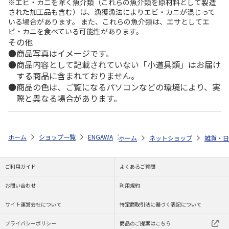
※エビ・カニを除く魚介類（これらの魚介類を原材料として製造
された加工品も含む）は、漁獲漁法によりエビ・カニが混じって
いる場合があります。 また、これらの魚介類は、エサとしてエ
ビ・カニを食べている可能性があります。
その他
商品写真はイメージです。
商品内容として記載されていない「小道具類」はお届け
する商品に含まれておりません。
商品の色は、ご覧になるパソコンなどの環境により、実
際と異なる場合があります。
ホーム
ショップ一覧
ENGAWA
The Beatles × 日本伝統工芸品 赤べこ
ホーム
ネットショップ
雑貨・日
ご利用ガイド
よくあるご質問
お問い合わせ
利用規約
サイト運営会社について
特定商取引法に基づく表記について
プライバシーポリシー
商品のご提案はこちら