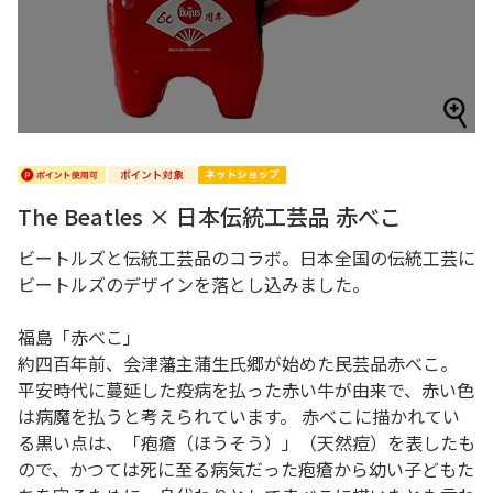
The Beatles × 日本伝統工芸品 赤べこ
ビートルズと伝統工芸品のコラボ。日本全国の伝統工芸に
ビートルズのデザインを落とし込みました。
福島「赤べこ」
約四百年前、会津藩主蒲生氏郷が始めた民芸品赤べこ。
平安時代に蔓延した疫病を払った赤い牛が由来で、赤い色
は病魔を払うと考えられています。 赤べこに描かれてい
る黒い点は、「疱瘡（ほうそう）」（天然痘）を表したも
ので、かつては死に至る病気だった疱瘡から幼い子どもた