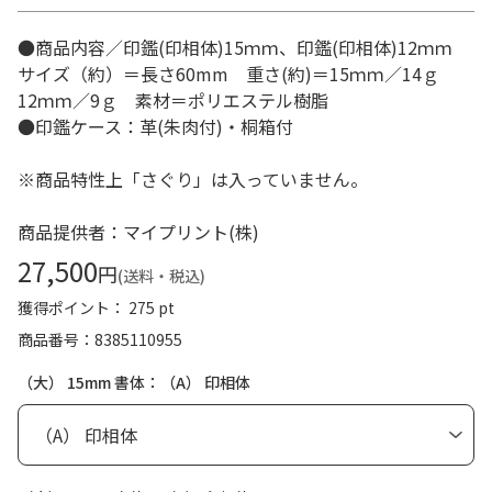
●商品内容／印鑑(印相体)15ｍｍ、印鑑(印相体)12ｍｍ
サイズ（約）＝長さ60mm 重さ(約)＝15ｍｍ／14ｇ
12ｍｍ／9ｇ 素材＝ポリエステル樹脂
●印鑑ケース：革(朱肉付)・桐箱付
※商品特性上「さぐり」は入っていません。
商品提供者：マイプリント(株)
27,500
円
(送料・税込)
獲得ポイント： 275 pt
商品番号
8385110955
（大） 15mm 書体：（A） 印相体