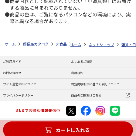
商品内容として記載されていない「小道具類」はお届け
する商品に含まれておりません。
商品の色は、ご覧になるパソコンなどの環境により、実
際と異なる場合があります。
ホーム
郵便局カタログ
非食品
実印・銀行印（認印）
「アナと雪
ホーム
ネットショップ
雑貨・日
ご利用ガイド
よくあるご質問
お問い合わせ
利用規約
サイト運営会社について
特定商取引法に基づく表記について
プライバシーポリシー
商品のご提案はこちら
SNSでお得な情報発信中
カートに入れる
Copyright (C) JAPAN POST Co.,Ltd. All Rights Reserved.