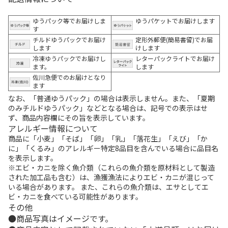
ゆうパック等でお届けしま
ゆうパケットでお届けします
す
チルドゆうパックでお届け
定形外郵便(簡易書留)でお届
します
けします
冷凍ゆうパックでお届けし
レターパックライトでお届け
ます。
します
佐川急便でのお届けとなり
ます
なお、「普通ゆうパック」の場合は表示しません。また、「夏期
のみチルドゆうパック」などとなる場合は、記号での表示はせ
ず、商品内容欄にその旨を表示しています。
アレルギー情報について
商品に「小麦」「そば」「卵」「乳」「落花生」「えび」「か
に」「くるみ」のアレルギー特定8品目を含んでいる場合に品目名
を表示します。
※エビ・カニを除く魚介類（これらの魚介類を原材料として製造
された加工品も含む）は、漁獲漁法によりエビ・カニが混じって
いる場合があります。 また、これらの魚介類は、エサとしてエ
ビ・カニを食べている可能性があります。
その他
商品写真はイメージです。