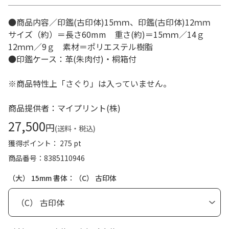
●商品内容／印鑑(古印体)15ｍｍ、印鑑(古印体)12ｍｍ
サイズ（約）＝長さ60mm 重さ(約)＝15ｍｍ／14ｇ
12ｍｍ／9ｇ 素材＝ポリエステル樹脂
●印鑑ケース：革(朱肉付)・桐箱付
※商品特性上「さぐり」は入っていません。
商品提供者：マイプリント(株)
27,500
円
(送料・税込)
獲得ポイント： 275 pt
商品番号
8385110946
（大） 15mm 書体：（C） 古印体