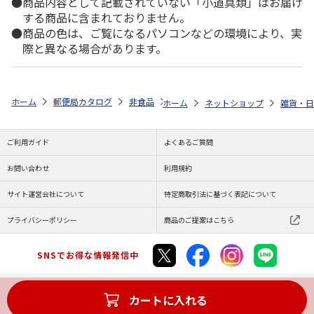
商品内容として記載されていない「小道具類」はお届け
する商品に含まれておりません。
商品の色は、ご覧になるパソコンなどの環境により、実
際と異なる場合があります。
ホーム
郵便局カタログ
非食品
実印・銀行印（認印）
くまのプー
ホーム
ネットショップ
雑貨・日
ご利用ガイド
よくあるご質問
お問い合わせ
利用規約
サイト運営会社について
特定商取引法に基づく表記について
プライバシーポリシー
商品のご提案はこちら
SNSでお得な情報発信中
カートに入れる
Copyright (C) JAPAN POST Co.,Ltd. All Rights Reserved.