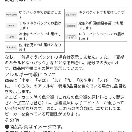
ゆうパック等でお届けしま
ゆうパケットでお届けします
す
チルドゆうパックでお届け
定形外郵便(簡易書留)でお届
します
けします
冷凍ゆうパックでお届けし
レターパックライトでお届け
ます。
します
佐川急便でのお届けとなり
ます
なお、「普通ゆうパック」の場合は表示しません。また、「夏期
のみチルドゆうパック」などとなる場合は、記号での表示はせ
ず、商品内容欄にその旨を表示しています。
アレルギー情報について
商品に「小麦」「そば」「卵」「乳」「落花生」「えび」「か
に」「くるみ」のアレルギー特定8品目を含んでいる場合に品目名
を表示します。
※エビ・カニを除く魚介類（これらの魚介類を原材料として製造
された加工品も含む）は、漁獲漁法によりエビ・カニが混じって
いる場合があります。 また、これらの魚介類は、エサとしてエ
ビ・カニを食べている可能性があります。
その他
商品写真はイメージです。